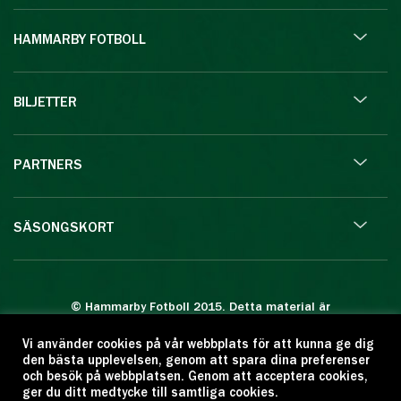
HAMMARBY FOTBOLL
BILJETTER
PARTNERS
SÄSONGSKORT
© Hammarby Fotboll 2015. Detta material är
skyddat enligt lagen om upphovsrätt.
Vi använder cookies på vår webbplats för att kunna ge dig
Eftertryck eller annan kopiering är förbjuden.
den bästa upplevelsen, genom att spara dina preferenser
Citera oss gärna men ange källan:
och besök på webbplatsen. Genom att acceptera cookies,
ger du ditt medtycke till samtliga cookies.
www.hammarbyfotboll.se. Ansvarig utgivare: