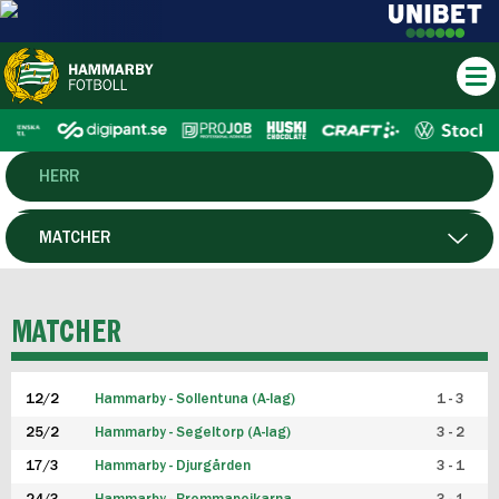
HERR
DAM
MATCHER
HTFF
SPELARE
MATCHER
P19
12/2
Hammarby - Sollentuna (A-lag)
1 - 3
F19
25/2
Hammarby - Segeltorp (A-lag)
3 - 2
FUTSAL HERR
17/3
Hammarby - Djurgården
3 - 1