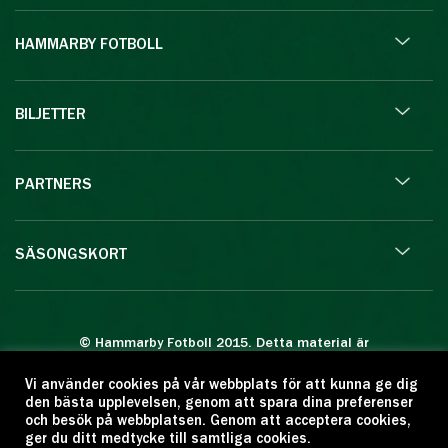
HAMMARBY FOTBOLL
BILJETTER
PARTNERS
SÄSONGSKORT
© Hammarby Fotboll 2015. Detta material är
skyddat enligt lagen om upphovsrätt.
Vi använder cookies på vår webbplats för att kunna ge dig
Eftertryck eller annan kopiering är förbjuden.
den bästa upplevelsen, genom att spara dina preferenser
Citera oss gärna men ange källan:
och besök på webbplatsen. Genom att acceptera cookies,
ger du ditt medtycke till samtliga cookies.
www.hammarbyfotboll.se. Ansvarig utgivare: