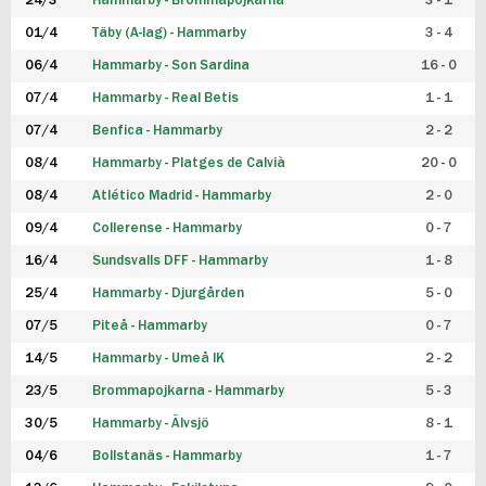
24/3
Hammarby - Brommapojkarna
3 - 1
FUTSAL DAM
01/4
Täby (A-lag) - Hammarby
3 - 4
06/4
Hammarby - Son Sardina
16 - 0
07/4
Hammarby - Real Betis
1 - 1
07/4
Benfica - Hammarby
2 - 2
08/4
Hammarby - Platges de Calvià
20 - 0
08/4
Atlético Madrid - Hammarby
2 - 0
09/4
Collerense - Hammarby
0 - 7
16/4
Sundsvalls DFF - Hammarby
1 - 8
25/4
Hammarby - Djurgården
5 - 0
07/5
Piteå - Hammarby
0 - 7
14/5
Hammarby - Umeå IK
2 - 2
23/5
Brommapojkarna - Hammarby
5 - 3
30/5
Hammarby - Älvsjö
8 - 1
04/6
Bollstanäs - Hammarby
1 - 7