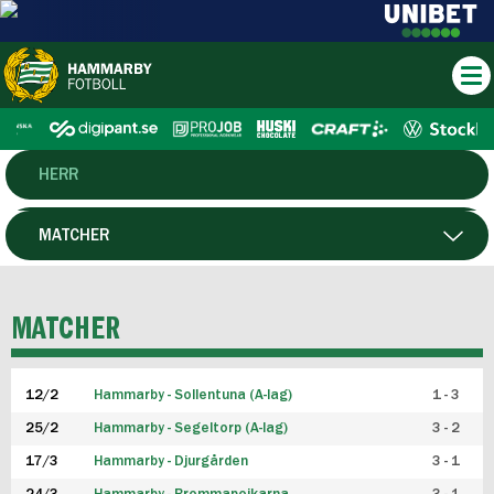
HERR
DAM
MATCHER
HTFF
SPELARE
MATCHER
P19
12/2
Hammarby - Sollentuna (A-lag)
1 - 3
F19
25/2
Hammarby - Segeltorp (A-lag)
3 - 2
FUTSAL HERR
17/3
Hammarby - Djurgården
3 - 1