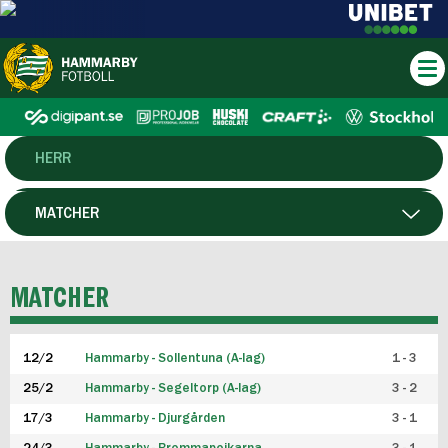
HERR
DAM
MATCHER
HTFF
SPELARE
MATCHER
P19
12/2
Hammarby - Sollentuna (A-lag)
1 - 3
F19
25/2
Hammarby - Segeltorp (A-lag)
3 - 2
FUTSAL HERR
17/3
Hammarby - Djurgården
3 - 1