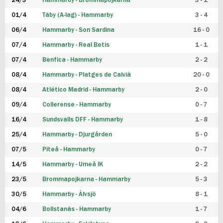
24/3
Hammarby - Brommapojkarna
3 - 1
FUTSAL DAM
01/4
Täby (A-lag) - Hammarby
3 - 4
06/4
Hammarby - Son Sardina
16 - 0
07/4
Hammarby - Real Betis
1 - 1
07/4
Benfica - Hammarby
2 - 2
08/4
Hammarby - Platges de Calvià
20 - 0
08/4
Atlético Madrid - Hammarby
2 - 0
09/4
Collerense - Hammarby
0 - 7
16/4
Sundsvalls DFF - Hammarby
1 - 8
25/4
Hammarby - Djurgården
5 - 0
07/5
Piteå - Hammarby
0 - 7
14/5
Hammarby - Umeå IK
2 - 2
23/5
Brommapojkarna - Hammarby
5 - 3
30/5
Hammarby - Älvsjö
8 - 1
04/6
Bollstanäs - Hammarby
1 - 7