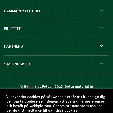
HAMMARBY FOTBOLL
BILJETTER
PARTNERS
SÄSONGSKORT
© Hammarby Fotboll 2015. Detta material är
skyddat enligt lagen om upphovsrätt.
Vi använder cookies på vår webbplats för att kunna ge dig
Eftertryck eller annan kopiering är förbjuden.
den bästa upplevelsen, genom att spara dina preferenser
Citera oss gärna men ange källan:
och besök på webbplatsen. Genom att acceptera cookies,
ger du ditt medtycke till samtliga cookies.
www.hammarbyfotboll.se. Ansvarig utgivare: