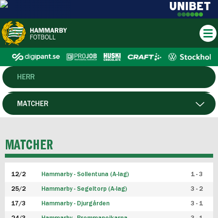
HERR
DAM
MATCHER
HTFF
SPELARE
MATCHER
P19
12/2
Hammarby - Sollentuna (A-lag)
1 - 3
F19
25/2
Hammarby - Segeltorp (A-lag)
3 - 2
FUTSAL HERR
17/3
Hammarby - Djurgården
3 - 1