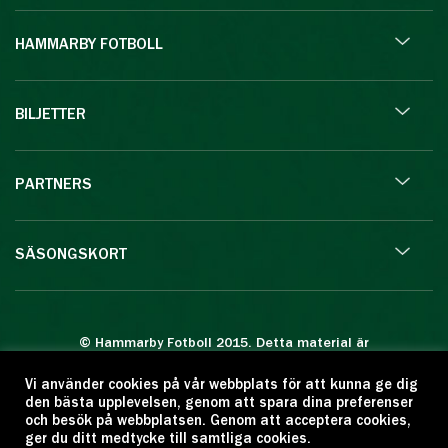
HAMMARBY FOTBOLL
BILJETTER
PARTNERS
SÄSONGSKORT
© Hammarby Fotboll 2015. Detta material är
skyddat enligt lagen om upphovsrätt.
Vi använder cookies på vår webbplats för att kunna ge dig
Eftertryck eller annan kopiering är förbjuden.
den bästa upplevelsen, genom att spara dina preferenser
Citera oss gärna men ange källan:
och besök på webbplatsen. Genom att acceptera cookies,
ger du ditt medtycke till samtliga cookies.
www.hammarbyfotboll.se. Ansvarig utgivare: