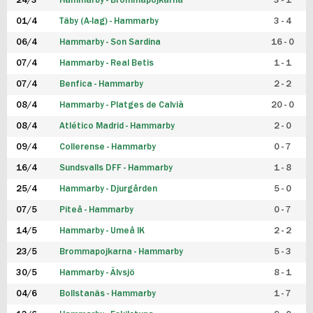
24/3
Hammarby - Brommapojkarna
3 - 1
FUTSAL DAM
01/4
Täby (A-lag) - Hammarby
3 - 4
06/4
Hammarby - Son Sardina
16 - 0
07/4
Hammarby - Real Betis
1 - 1
07/4
Benfica - Hammarby
2 - 2
08/4
Hammarby - Platges de Calvià
20 - 0
08/4
Atlético Madrid - Hammarby
2 - 0
09/4
Collerense - Hammarby
0 - 7
16/4
Sundsvalls DFF - Hammarby
1 - 8
25/4
Hammarby - Djurgården
5 - 0
07/5
Piteå - Hammarby
0 - 7
14/5
Hammarby - Umeå IK
2 - 2
23/5
Brommapojkarna - Hammarby
5 - 3
30/5
Hammarby - Älvsjö
8 - 1
04/6
Bollstanäs - Hammarby
1 - 7