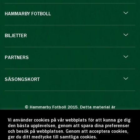
HAMMARBY FOTBOLL
BILJETTER
PARTNERS
SÄSONGSKORT
© Hammarby Fotboll 2015. Detta material är
skyddat enligt lagen om upphovsrätt.
Vi använder cookies på vår webbplats för att kunna ge dig
Eftertryck eller annan kopiering är förbjuden.
den bästa upplevelsen, genom att spara dina preferenser
Citera oss gärna men ange källan:
och besök på webbplatsen. Genom att acceptera cookies,
ger du ditt medtycke till samtliga cookies.
www.hammarbyfotboll.se. Ansvarig utgivare: