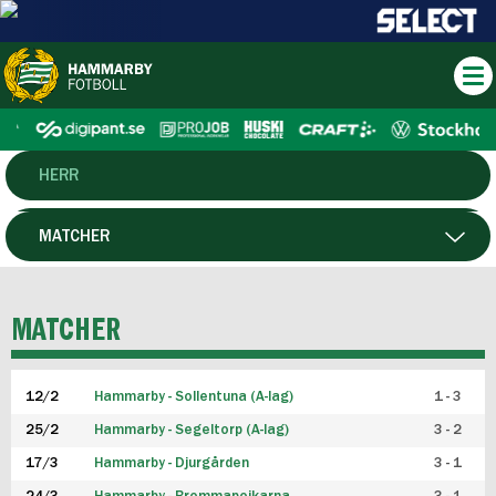
HERR
DAM
MATCHER
HTFF
SPELARE
MATCHER
P19
12/2
Hammarby - Sollentuna (A-lag)
1 - 3
F19
25/2
Hammarby - Segeltorp (A-lag)
3 - 2
FUTSAL HERR
17/3
Hammarby - Djurgården
3 - 1