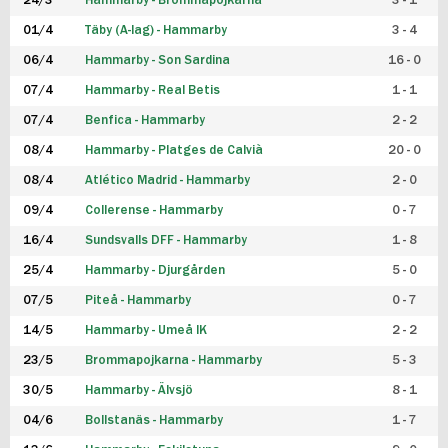
24/3
Hammarby - Brommapojkarna
3 - 1
FUTSAL DAM
01/4
Täby (A-lag) - Hammarby
3 - 4
06/4
Hammarby - Son Sardina
16 - 0
07/4
Hammarby - Real Betis
1 - 1
07/4
Benfica - Hammarby
2 - 2
08/4
Hammarby - Platges de Calvià
20 - 0
08/4
Atlético Madrid - Hammarby
2 - 0
09/4
Collerense - Hammarby
0 - 7
16/4
Sundsvalls DFF - Hammarby
1 - 8
25/4
Hammarby - Djurgården
5 - 0
07/5
Piteå - Hammarby
0 - 7
14/5
Hammarby - Umeå IK
2 - 2
23/5
Brommapojkarna - Hammarby
5 - 3
30/5
Hammarby - Älvsjö
8 - 1
04/6
Bollstanäs - Hammarby
1 - 7