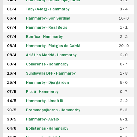
24/3
Hammarby - Brommapojkarna
3 - 1
FUTSAL DAM
01/4
Täby (A-lag) - Hammarby
3 - 4
06/4
Hammarby - Son Sardina
16 - 0
07/4
Hammarby - Real Betis
1 - 1
07/4
Benfica - Hammarby
2 - 2
08/4
Hammarby - Platges de Calvià
20 - 0
08/4
Atlético Madrid - Hammarby
2 - 0
09/4
Collerense - Hammarby
0 - 7
16/4
Sundsvalls DFF - Hammarby
1 - 8
25/4
Hammarby - Djurgården
5 - 0
07/5
Piteå - Hammarby
0 - 7
14/5
Hammarby - Umeå IK
2 - 2
23/5
Brommapojkarna - Hammarby
5 - 3
30/5
Hammarby - Älvsjö
8 - 1
04/6
Bollstanäs - Hammarby
1 - 7