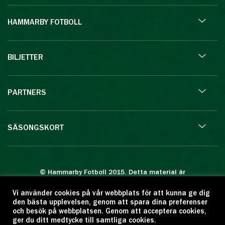
HAMMARBY FOTBOLL
BILJETTER
PARTNERS
SÄSONGSKORT
© Hammarby Fotboll 2015. Detta material är
skyddat enligt lagen om upphovsrätt.
Vi använder cookies på vår webbplats för att kunna ge dig
Eftertryck eller annan kopiering är förbjuden.
den bästa upplevelsen, genom att spara dina preferenser
Citera oss gärna men ange källan:
och besök på webbplatsen. Genom att acceptera cookies,
ger du ditt medtycke till samtliga cookies.
www.hammarbyfotboll.se. Ansvarig utgivare: