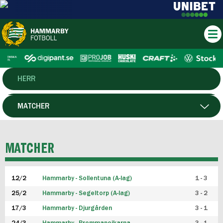
HERR
DAM
MATCHER
HTFF
SPELARE
MATCHER
P19
12/2
Hammarby - Sollentuna (A-lag)
1 - 3
F19
25/2
Hammarby - Segeltorp (A-lag)
3 - 2
FUTSAL HERR
17/3
Hammarby - Djurgården
3 - 1