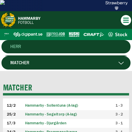
HERR
DAM
MATCHER
HTFF
SPELARE
MATCHER
P19
12/2
Hammarby - Sollentuna (A-lag)
1 - 3
F19
25/2
Hammarby - Segeltorp (A-lag)
3 - 2
FUTSAL HERR
17/3
Hammarby - Djurgården
3 - 1