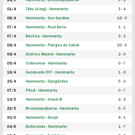
24/3
Hammarby - Brommapojkarna
3 - 1
FUTSAL DAM
01/4
Täby (A-lag) - Hammarby
3 - 4
06/4
Hammarby - Son Sardina
16 - 0
07/4
Hammarby - Real Betis
1 - 1
07/4
Benfica - Hammarby
2 - 2
08/4
Hammarby - Platges de Calvià
20 - 0
08/4
Atlético Madrid - Hammarby
2 - 0
09/4
Collerense - Hammarby
0 - 7
16/4
Sundsvalls DFF - Hammarby
1 - 8
25/4
Hammarby - Djurgården
5 - 0
07/5
Piteå - Hammarby
0 - 7
14/5
Hammarby - Umeå IK
2 - 2
23/5
Brommapojkarna - Hammarby
5 - 3
30/5
Hammarby - Älvsjö
8 - 1
04/6
Bollstanäs - Hammarby
1 - 7