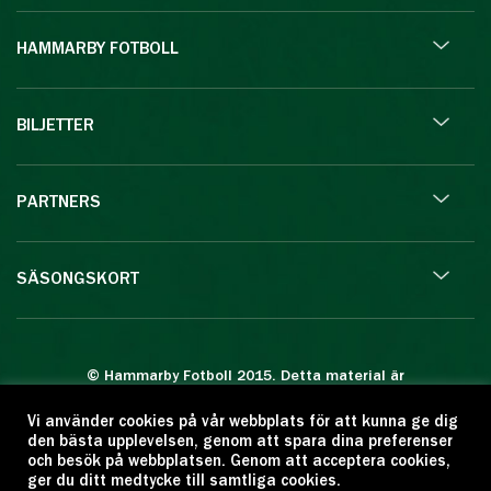
HAMMARBY FOTBOLL
BILJETTER
PARTNERS
SÄSONGSKORT
© Hammarby Fotboll 2015. Detta material är
skyddat enligt lagen om upphovsrätt.
Vi använder cookies på vår webbplats för att kunna ge dig
Eftertryck eller annan kopiering är förbjuden.
den bästa upplevelsen, genom att spara dina preferenser
Citera oss gärna men ange källan:
och besök på webbplatsen. Genom att acceptera cookies,
ger du ditt medtycke till samtliga cookies.
www.hammarbyfotboll.se. Ansvarig utgivare: