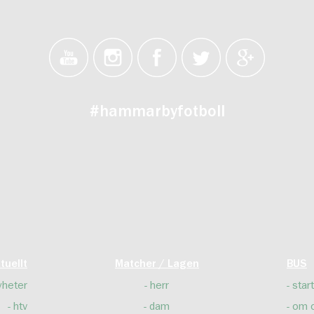
#hammarbyfotboll
tuellt
Matcher / Lagen
BUS
yheter
herr
start
htv
dam
om 