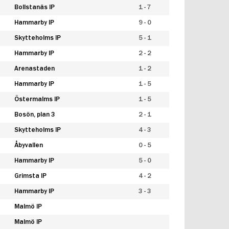
Bollstanäs IP
1 - 7
Hammarby IP
9 - 0
Skytteholms IP
5 - 1
Hammarby IP
2 - 2
Arenastaden
1 - 2
Hammarby IP
1 - 5
Östermalms IP
1 - 5
Bosön, plan 3
2 - 1
Skytteholms IP
4 - 3
Åbyvallen
0 - 5
Hammarby IP
5 - 0
Grimsta IP
4 - 2
Hammarby IP
3 - 3
Malmö IP
Malmö IP