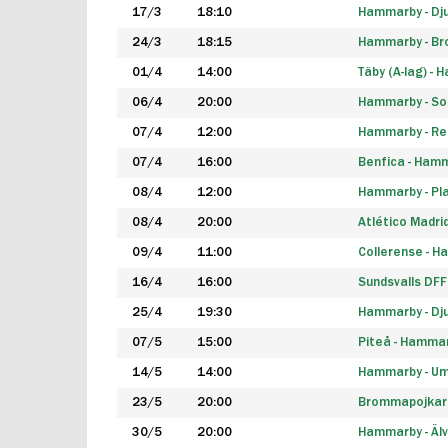
17/3
18:10
Hammarby - Dj
24/3
18:15
Hammarby - B
01/4
14:00
Täby (A-lag) -
06/4
20:00
Hammarby - So
07/4
12:00
Hammarby - Rea
07/4
16:00
Benfica - Ham
08/4
12:00
Hammarby - Pla
08/4
20:00
Atlético Madri
09/4
11:00
Collerense - 
16/4
16:00
Sundsvalls DF
25/4
19:30
Hammarby - Dj
07/5
15:00
Piteå - Hamma
14/5
14:00
Hammarby - Um
23/5
20:00
Brommapojkar
30/5
20:00
Hammarby - Älv