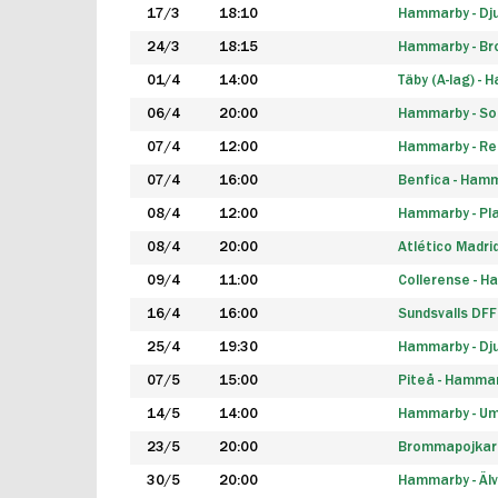
17/3
18:10
Hammarby - Dj
24/3
18:15
Hammarby - B
01/4
14:00
Täby (A-lag) -
06/4
20:00
Hammarby - So
07/4
12:00
Hammarby - Rea
07/4
16:00
Benfica - Ham
08/4
12:00
Hammarby - Pla
08/4
20:00
Atlético Madri
09/4
11:00
Collerense - 
16/4
16:00
Sundsvalls DF
25/4
19:30
Hammarby - Dj
07/5
15:00
Piteå - Hamma
14/5
14:00
Hammarby - Um
23/5
20:00
Brommapojkar
30/5
20:00
Hammarby - Älv