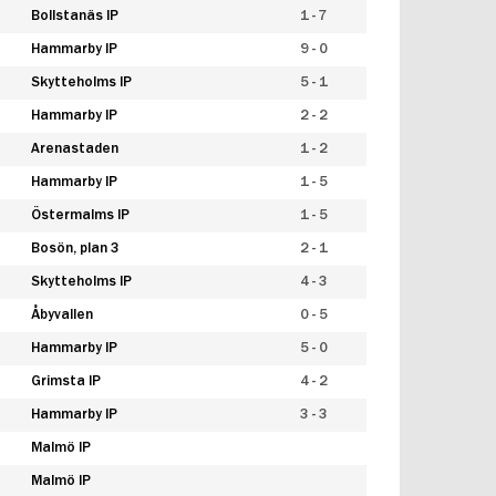
Bollstanäs IP
1 - 7
Hammarby IP
9 - 0
Skytteholms IP
5 - 1
Hammarby IP
2 - 2
Arenastaden
1 - 2
Hammarby IP
1 - 5
Östermalms IP
1 - 5
Bosön, plan 3
2 - 1
Skytteholms IP
4 - 3
Åbyvallen
0 - 5
Hammarby IP
5 - 0
Grimsta IP
4 - 2
Hammarby IP
3 - 3
Malmö IP
Malmö IP