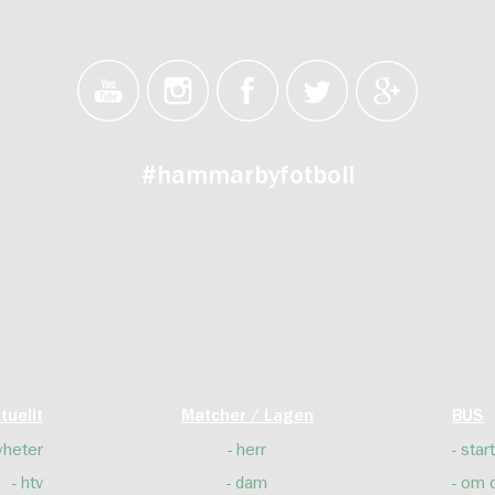
#hammarbyfotboll
tuellt
Matcher / Lagen
BUS
yheter
herr
start
htv
dam
om 