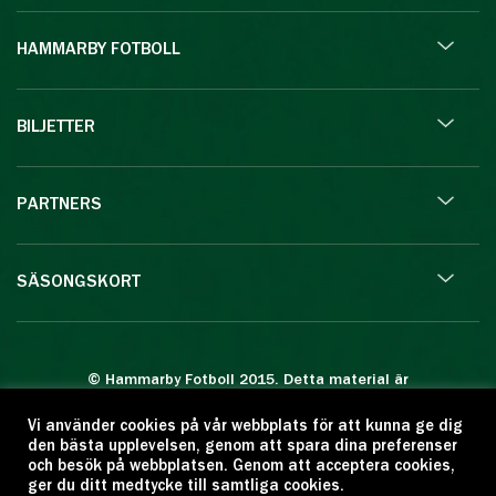
HAMMARBY FOTBOLL
BILJETTER
PARTNERS
SÄSONGSKORT
© Hammarby Fotboll 2015. Detta material är
skyddat enligt lagen om upphovsrätt.
Vi använder cookies på vår webbplats för att kunna ge dig
Eftertryck eller annan kopiering är förbjuden.
den bästa upplevelsen, genom att spara dina preferenser
Citera oss gärna men ange källan:
och besök på webbplatsen. Genom att acceptera cookies,
ger du ditt medtycke till samtliga cookies.
www.hammarbyfotboll.se. Ansvarig utgivare: