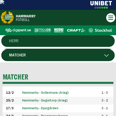
HERR
DAM
MATCHER
HTFF
SPELARE
MATCHER
P19
12/2
Hammarby - Sollentuna (A-lag)
1 - 3
F19
25/2
Hammarby - Segeltorp (A-lag)
3 - 2
FUTSAL HERR
17/3
Hammarby - Djurgården
3 - 1