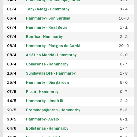
24/3
Hammarby - Brommapojkarna
3 - 1
FUTSAL DAM
01/4
Täby (A-lag) - Hammarby
3 - 4
06/4
Hammarby - Son Sardina
16 - 0
07/4
Hammarby - Real Betis
1 - 1
07/4
Benfica - Hammarby
2 - 2
08/4
Hammarby - Platges de Calvià
20 - 0
08/4
Atlético Madrid - Hammarby
2 - 0
09/4
Collerense - Hammarby
0 - 7
16/4
Sundsvalls DFF - Hammarby
1 - 8
25/4
Hammarby - Djurgården
5 - 0
07/5
Piteå - Hammarby
0 - 7
14/5
Hammarby - Umeå IK
2 - 2
23/5
Brommapojkarna - Hammarby
5 - 3
30/5
Hammarby - Älvsjö
8 - 1
04/6
Bollstanäs - Hammarby
1 - 7