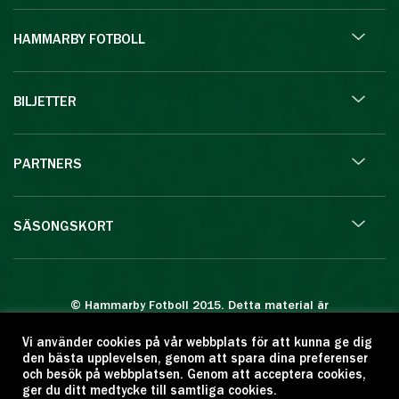
HAMMARBY FOTBOLL
BILJETTER
PARTNERS
SÄSONGSKORT
© Hammarby Fotboll 2015. Detta material är
skyddat enligt lagen om upphovsrätt.
Vi använder cookies på vår webbplats för att kunna ge dig
Eftertryck eller annan kopiering är förbjuden.
den bästa upplevelsen, genom att spara dina preferenser
Citera oss gärna men ange källan:
och besök på webbplatsen. Genom att acceptera cookies,
ger du ditt medtycke till samtliga cookies.
www.hammarbyfotboll.se. Ansvarig utgivare: