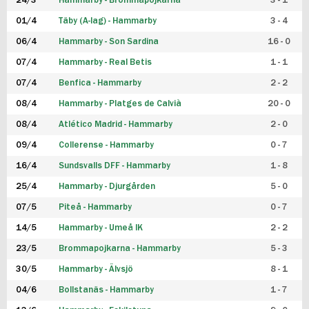
24/3
Hammarby - Brommapojkarna
3 - 1
FUTSAL DAM
01/4
Täby (A-lag) - Hammarby
3 - 4
06/4
Hammarby - Son Sardina
16 - 0
07/4
Hammarby - Real Betis
1 - 1
07/4
Benfica - Hammarby
2 - 2
08/4
Hammarby - Platges de Calvià
20 - 0
08/4
Atlético Madrid - Hammarby
2 - 0
09/4
Collerense - Hammarby
0 - 7
16/4
Sundsvalls DFF - Hammarby
1 - 8
25/4
Hammarby - Djurgården
5 - 0
07/5
Piteå - Hammarby
0 - 7
14/5
Hammarby - Umeå IK
2 - 2
23/5
Brommapojkarna - Hammarby
5 - 3
30/5
Hammarby - Älvsjö
8 - 1
04/6
Bollstanäs - Hammarby
1 - 7