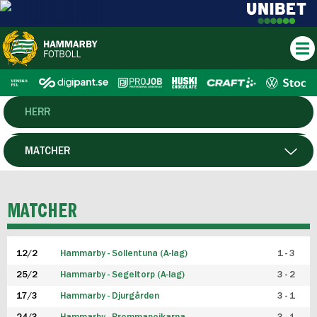
HERR
DAM
MATCHER
HTFF
SPELARE
MATCHER
P19
12/2
Hammarby - Sollentuna (A-lag)
1 - 3
F19
25/2
Hammarby - Segeltorp (A-lag)
3 - 2
FUTSAL HERR
17/3
Hammarby - Djurgården
3 - 1