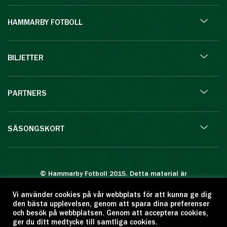
HAMMARBY FOTBOLL
BILJETTER
PARTNERS
SÄSONGSKORT
© Hammarby Fotboll 2015. Detta material är
skyddat enligt lagen om upphovsrätt.
Vi använder cookies på vår webbplats för att kunna ge dig
Eftertryck eller annan kopiering är förbjuden.
den bästa upplevelsen, genom att spara dina preferenser
Citera oss gärna men ange källan:
och besök på webbplatsen. Genom att acceptera cookies,
ger du ditt medtycke till samtliga cookies.
www.hammarbyfotboll.se. Ansvarig utgivare: