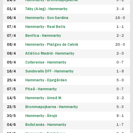
24/3
Hammarby - Brommapojkarna
3 - 1
FUTSAL DAM
01/4
Täby (A-lag) - Hammarby
3 - 4
06/4
Hammarby - Son Sardina
16 - 0
07/4
Hammarby - Real Betis
1 - 1
07/4
Benfica - Hammarby
2 - 2
08/4
Hammarby - Platges de Calvià
20 - 0
08/4
Atlético Madrid - Hammarby
2 - 0
09/4
Collerense - Hammarby
0 - 7
16/4
Sundsvalls DFF - Hammarby
1 - 8
25/4
Hammarby - Djurgården
5 - 0
07/5
Piteå - Hammarby
0 - 7
14/5
Hammarby - Umeå IK
2 - 2
23/5
Brommapojkarna - Hammarby
5 - 3
30/5
Hammarby - Älvsjö
8 - 1
04/6
Bollstanäs - Hammarby
1 - 7