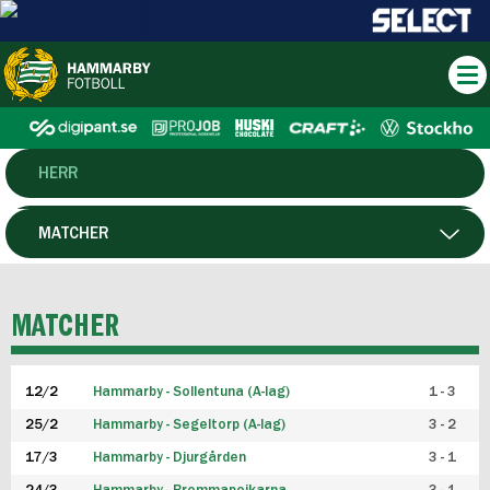
HERR
DAM
MATCHER
HTFF
SPELARE
MATCHER
P19
12/2
Hammarby - Sollentuna (A-lag)
1 - 3
F19
25/2
Hammarby - Segeltorp (A-lag)
3 - 2
FUTSAL HERR
17/3
Hammarby - Djurgården
3 - 1