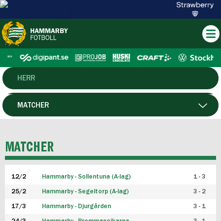
HERR
DAM
MATCHER
HTFF
SPELARE
MATCHER
P19
12/2
Hammarby - Sollentuna (A-lag)
1 - 3
F19
25/2
Hammarby - Segeltorp (A-lag)
3 - 2
FUTSAL HERR
17/3
Hammarby - Djurgården
3 - 1