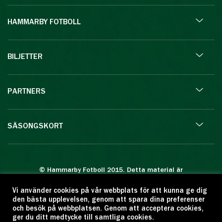
HAMMARBY FOTBOLL
BILJETTER
PARTNERS
SÄSONGSKORT
© Hammarby Fotboll 2015. Detta material är
skyddat enligt lagen om upphovsrätt.
Vi använder cookies på vår webbplats för att kunna ge dig
Eftertryck eller annan kopiering är förbjuden.
den bästa upplevelsen, genom att spara dina preferenser
Citera oss gärna men ange källan:
och besök på webbplatsen. Genom att acceptera cookies,
ger du ditt medtycke till samtliga cookies.
www.hammarbyfotboll.se. Ansvarig utgivare: