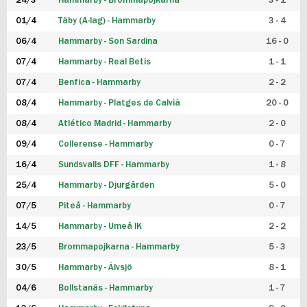
24/3
Hammarby - Brommapojkarna
3 - 1
FUTSAL DAM
01/4
Täby (A-lag) - Hammarby
3 - 4
06/4
Hammarby - Son Sardina
16 - 0
07/4
Hammarby - Real Betis
1 - 1
07/4
Benfica - Hammarby
2 - 2
08/4
Hammarby - Platges de Calvià
20 - 0
08/4
Atlético Madrid - Hammarby
2 - 0
09/4
Collerense - Hammarby
0 - 7
16/4
Sundsvalls DFF - Hammarby
1 - 8
25/4
Hammarby - Djurgården
5 - 0
07/5
Piteå - Hammarby
0 - 7
14/5
Hammarby - Umeå IK
2 - 2
23/5
Brommapojkarna - Hammarby
5 - 3
30/5
Hammarby - Älvsjö
8 - 1
04/6
Bollstanäs - Hammarby
1 - 7