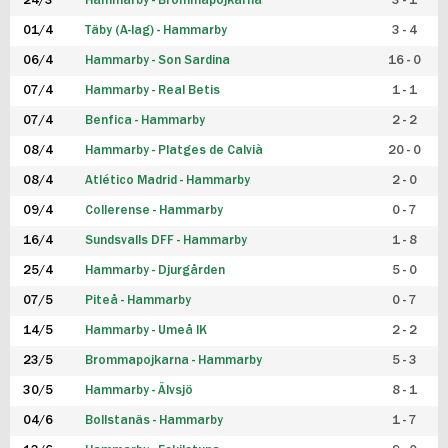
24/3
Hammarby - Brommapojkarna
3 - 1
FUTSAL DAM
01/4
Täby (A-lag) - Hammarby
3 - 4
06/4
Hammarby - Son Sardina
16 - 0
07/4
Hammarby - Real Betis
1 - 1
07/4
Benfica - Hammarby
2 - 2
08/4
Hammarby - Platges de Calvià
20 - 0
08/4
Atlético Madrid - Hammarby
2 - 0
09/4
Collerense - Hammarby
0 - 7
16/4
Sundsvalls DFF - Hammarby
1 - 8
25/4
Hammarby - Djurgården
5 - 0
07/5
Piteå - Hammarby
0 - 7
14/5
Hammarby - Umeå IK
2 - 2
23/5
Brommapojkarna - Hammarby
5 - 3
30/5
Hammarby - Älvsjö
8 - 1
04/6
Bollstanäs - Hammarby
1 - 7