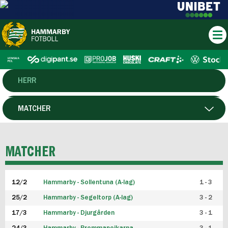
HERR
DAM
MATCHER
HTFF
SPELARE
MATCHER
P19
12/2
Hammarby - Sollentuna (A-lag)
1 - 3
F19
25/2
Hammarby - Segeltorp (A-lag)
3 - 2
FUTSAL HERR
17/3
Hammarby - Djurgården
3 - 1