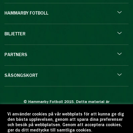
HAMMARBY FOTBOLL
BILJETTER
PARTNERS
SÄSONGSKORT
© Hammarby Fotboll 2015. Detta material är
skyddat enligt lagen om upphovsrätt.
Vi använder cookies på vår webbplats för att kunna ge dig
Eftertryck eller annan kopiering är förbjuden.
den bästa upplevelsen, genom att spara dina preferenser
Citera oss gärna men ange källan:
och besök på webbplatsen. Genom att acceptera cookies,
ger du ditt medtycke till samtliga cookies.
www.hammarbyfotboll.se. Ansvarig utgivare: