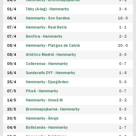
24/3
Hammarby - Brommapojkarna
3 - 1
FUTSAL DAM
01/4
Täby (A-lag) - Hammarby
3 - 4
06/4
Hammarby - Son Sardina
16 - 0
07/4
Hammarby - Real Betis
1 - 1
07/4
Benfica - Hammarby
2 - 2
08/4
Hammarby - Platges de Calvià
20 - 0
08/4
Atlético Madrid - Hammarby
2 - 0
09/4
Collerense - Hammarby
0 - 7
16/4
Sundsvalls DFF - Hammarby
1 - 8
25/4
Hammarby - Djurgården
5 - 0
07/5
Piteå - Hammarby
0 - 7
14/5
Hammarby - Umeå IK
2 - 2
23/5
Brommapojkarna - Hammarby
5 - 3
30/5
Hammarby - Älvsjö
8 - 1
04/6
Bollstanäs - Hammarby
1 - 7