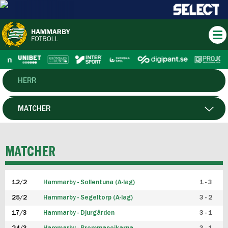
HERR
DAM
MATCHER
HTFF
SPELARE
MATCHER
P19
12/2
Hammarby - Sollentuna (A-lag)
1 - 3
F19
25/2
Hammarby - Segeltorp (A-lag)
3 - 2
FUTSAL HERR
17/3
Hammarby - Djurgården
3 - 1