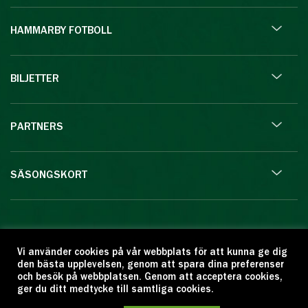
HAMMARBY FOTBOLL
BILJETTER
PARTNERS
SÄSONGSKORT
© Hammarby Fotboll 2015. Detta material är
Vi använder cookies på vår webbplats för att kunna ge dig
skyddat enligt lagen om upphovsrätt.
den bästa upplevelsen, genom att spara dina preferenser
Eftertryck eller annan kopiering är förbjuden.
och besök på webbplatsen. Genom att acceptera cookies,
Citera oss gärna men ange källan:
ger du ditt medtycke till samtliga cookies.
www.hammarbyfotboll.se. Ansvarig utgivare: