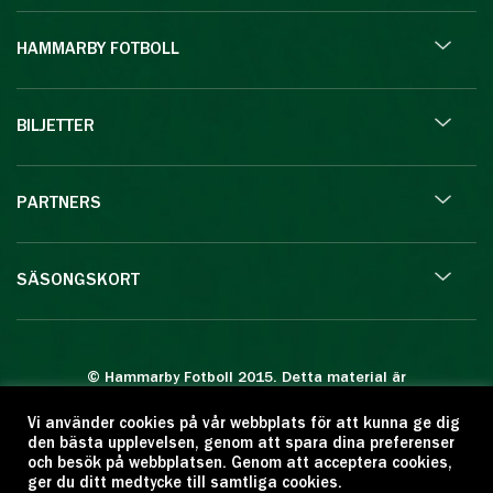
HAMMARBY FOTBOLL
BILJETTER
PARTNERS
SÄSONGSKORT
© Hammarby Fotboll 2015. Detta material är
skyddat enligt lagen om upphovsrätt.
Vi använder cookies på vår webbplats för att kunna ge dig
Eftertryck eller annan kopiering är förbjuden.
den bästa upplevelsen, genom att spara dina preferenser
Citera oss gärna men ange källan:
och besök på webbplatsen. Genom att acceptera cookies,
ger du ditt medtycke till samtliga cookies.
www.hammarbyfotboll.se. Ansvarig utgivare: