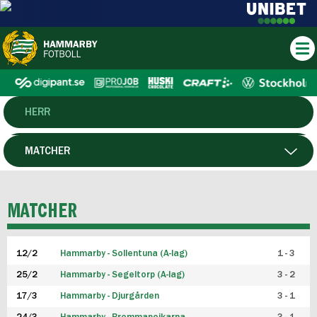
HERR
DAM
MATCHER
HTFF
SPELARE
MATCHER
P19
12/2
Hammarby - Sollentuna (A-lag)
1 - 3
F19
25/2
Hammarby - Segeltorp (A-lag)
3 - 2
FUTSAL HERR
17/3
Hammarby - Djurgården
3 - 1