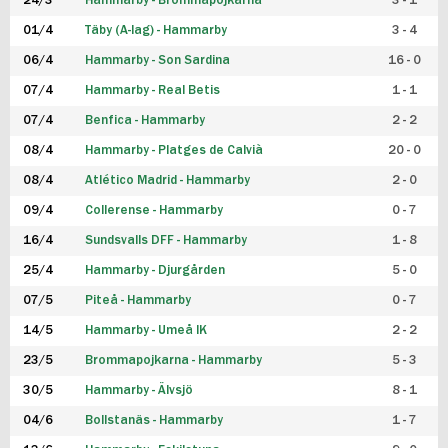
24/3
Hammarby - Brommapojkarna
3 - 1
FUTSAL DAM
01/4
Täby (A-lag) - Hammarby
3 - 4
06/4
Hammarby - Son Sardina
16 - 0
07/4
Hammarby - Real Betis
1 - 1
07/4
Benfica - Hammarby
2 - 2
08/4
Hammarby - Platges de Calvià
20 - 0
08/4
Atlético Madrid - Hammarby
2 - 0
09/4
Collerense - Hammarby
0 - 7
16/4
Sundsvalls DFF - Hammarby
1 - 8
25/4
Hammarby - Djurgården
5 - 0
07/5
Piteå - Hammarby
0 - 7
14/5
Hammarby - Umeå IK
2 - 2
23/5
Brommapojkarna - Hammarby
5 - 3
30/5
Hammarby - Älvsjö
8 - 1
04/6
Bollstanäs - Hammarby
1 - 7