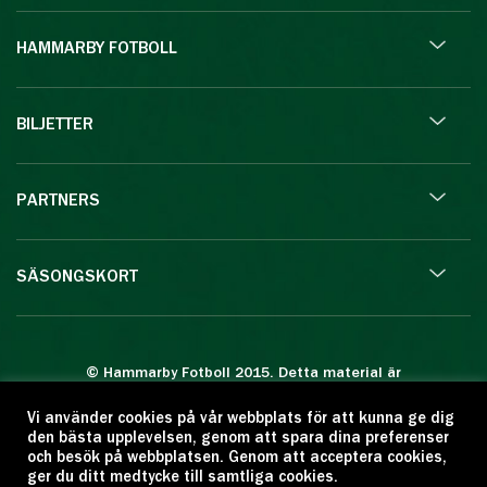
HAMMARBY FOTBOLL
BILJETTER
PARTNERS
SÄSONGSKORT
© Hammarby Fotboll 2015. Detta material är
skyddat enligt lagen om upphovsrätt.
Vi använder cookies på vår webbplats för att kunna ge dig
Eftertryck eller annan kopiering är förbjuden.
den bästa upplevelsen, genom att spara dina preferenser
Citera oss gärna men ange källan:
och besök på webbplatsen. Genom att acceptera cookies,
ger du ditt medtycke till samtliga cookies.
www.hammarbyfotboll.se. Ansvarig utgivare: