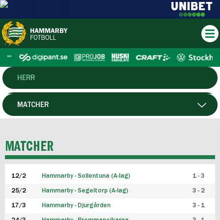
HERR
DAM
MATCHER
HTFF
SPELARE
MATCHER
P19
12/2
Hammarby - Sollentuna (A-lag)
1 - 3
F19
25/2
Hammarby - Segeltorp (A-lag)
3 - 2
FUTSAL HERR
17/3
Hammarby - Djurgården
3 - 1