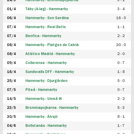
24/3
Hammarby - Brommapojkarna
3 - 1
FUTSAL DAM
01/4
Täby (A-lag) - Hammarby
3 - 4
06/4
Hammarby - Son Sardina
16 - 0
07/4
Hammarby - Real Betis
1 - 1
07/4
Benfica - Hammarby
2 - 2
08/4
Hammarby - Platges de Calvià
20 - 0
08/4
Atlético Madrid - Hammarby
2 - 0
09/4
Collerense - Hammarby
0 - 7
16/4
Sundsvalls DFF - Hammarby
1 - 8
25/4
Hammarby - Djurgården
5 - 0
07/5
Piteå - Hammarby
0 - 7
14/5
Hammarby - Umeå IK
2 - 2
23/5
Brommapojkarna - Hammarby
5 - 3
30/5
Hammarby - Älvsjö
8 - 1
04/6
Bollstanäs - Hammarby
1 - 7