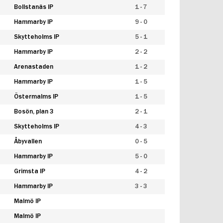
Bollstanäs IP
1 - 7
Hammarby IP
9 - 0
Skytteholms IP
5 - 1
Hammarby IP
2 - 2
Arenastaden
1 - 2
Hammarby IP
1 - 5
Östermalms IP
1 - 5
Bosön, plan 3
2 - 1
Skytteholms IP
4 - 3
Åbyvallen
0 - 5
Hammarby IP
5 - 0
Grimsta IP
4 - 2
Hammarby IP
3 - 3
Malmö IP
Malmö IP