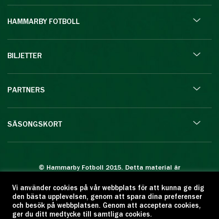
HAMMARBY FOTBOLL
BILJETTER
PARTNERS
SÄSONGSKORT
© Hammarby Fotboll 2015. Detta material är
skyddat enligt lagen om upphovsrätt.
Vi använder cookies på vår webbplats för att kunna ge dig
Eftertryck eller annan kopiering är förbjuden.
den bästa upplevelsen, genom att spara dina preferenser
Citera oss gärna men ange källan:
och besök på webbplatsen. Genom att acceptera cookies,
ger du ditt medtycke till samtliga cookies.
www.hammarbyfotboll.se. Ansvarig utgivare: