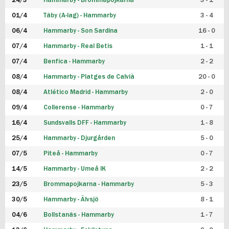
24/3
Hammarby - Brommapojkarna
3 - 1
FUTSAL DAM
01/4
Täby (A-lag) - Hammarby
3 - 4
06/4
Hammarby - Son Sardina
16 - 0
07/4
Hammarby - Real Betis
1 - 1
07/4
Benfica - Hammarby
2 - 2
08/4
Hammarby - Platges de Calvià
20 - 0
08/4
Atlético Madrid - Hammarby
2 - 0
09/4
Collerense - Hammarby
0 - 7
16/4
Sundsvalls DFF - Hammarby
1 - 8
25/4
Hammarby - Djurgården
5 - 0
07/5
Piteå - Hammarby
0 - 7
14/5
Hammarby - Umeå IK
2 - 2
23/5
Brommapojkarna - Hammarby
5 - 3
30/5
Hammarby - Älvsjö
8 - 1
04/6
Bollstanäs - Hammarby
1 - 7