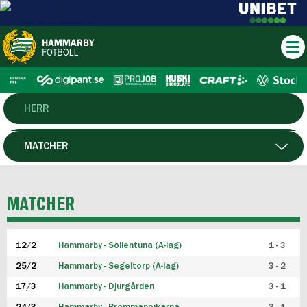
HERR
DAM
MATCHER
HTFF
SPELARE
MATCHER
P19
12/2
Hammarby - Sollentuna (A-lag)
1 - 3
F19
25/2
Hammarby - Segeltorp (A-lag)
3 - 2
FUTSAL HERR
17/3
Hammarby - Djurgården
3 - 1