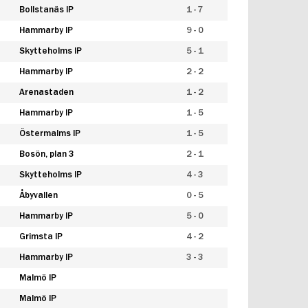
Bollstanäs IP
1 - 7
Hammarby IP
9 - 0
Skytteholms IP
5 - 1
Hammarby IP
2 - 2
Arenastaden
1 - 2
Hammarby IP
1 - 5
Östermalms IP
1 - 5
Bosön, plan 3
2 - 1
Skytteholms IP
4 - 3
Åbyvallen
0 - 5
Hammarby IP
5 - 0
Grimsta IP
4 - 2
Hammarby IP
3 - 3
Malmö IP
Malmö IP