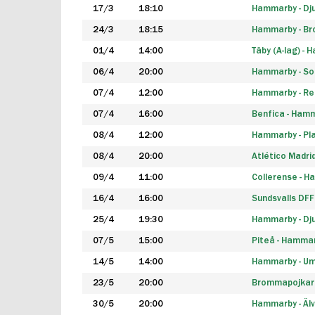
17/3
18:10
Hammarby - Dj
24/3
18:15
Hammarby - B
01/4
14:00
Täby (A-lag) -
06/4
20:00
Hammarby - So
07/4
12:00
Hammarby - Rea
07/4
16:00
Benfica - Ham
08/4
12:00
Hammarby - Pla
08/4
20:00
Atlético Madri
09/4
11:00
Collerense - 
16/4
16:00
Sundsvalls DF
25/4
19:30
Hammarby - Dj
07/5
15:00
Piteå - Hamma
14/5
14:00
Hammarby - Um
23/5
20:00
Brommapojkar
30/5
20:00
Hammarby - Älv