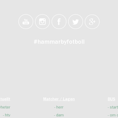
#hammarbyfotboll
tuellt
Matcher / Lagen
BUS
yheter
herr
start
htv
dam
om 