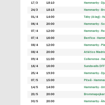
17/3
18:10
Hammarby - Dj
24/3
18:15
Hammarby - B
01/4
14:00
Täby (A-lag) -
06/4
20:00
Hammarby - So
07/4
12:00
Hammarby - Rea
07/4
16:00
Benfica - Ham
08/4
12:00
Hammarby - Pla
08/4
20:00
Atlético Madri
09/4
11:00
Collerense - 
16/4
16:00
Sundsvalls DF
25/4
19:30
Hammarby - Dj
07/5
15:00
Piteå - Hamma
14/5
14:00
Hammarby - Um
23/5
20:00
Brommapojkar
30/5
20:00
Hammarby - Älv