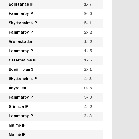
Bollstanäs IP
1 - 7
Hammarby IP
9 - 0
Skytteholms IP
5 - 1
Hammarby IP
2 - 2
Arenastaden
1 - 2
Hammarby IP
1 - 5
Östermalms IP
1 - 5
Bosön, plan 3
2 - 1
Skytteholms IP
4 - 3
Åbyvallen
0 - 5
Hammarby IP
5 - 0
Grimsta IP
4 - 2
Hammarby IP
3 - 3
Malmö IP
Malmö IP