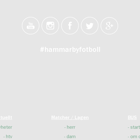
#hammarbyfotboll
tuellt
Matcher / Lagen
BUS
yheter
herr
start
htv
dam
om 