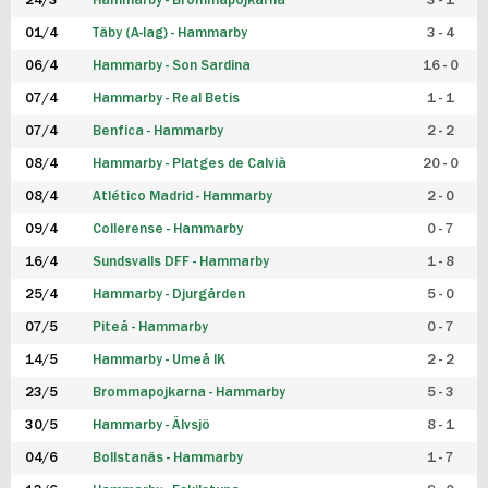
24/3
Hammarby - Brommapojkarna
3 - 1
FUTSAL DAM
01/4
Täby (A-lag) - Hammarby
3 - 4
06/4
Hammarby - Son Sardina
16 - 0
07/4
Hammarby - Real Betis
1 - 1
07/4
Benfica - Hammarby
2 - 2
08/4
Hammarby - Platges de Calvià
20 - 0
08/4
Atlético Madrid - Hammarby
2 - 0
09/4
Collerense - Hammarby
0 - 7
16/4
Sundsvalls DFF - Hammarby
1 - 8
25/4
Hammarby - Djurgården
5 - 0
07/5
Piteå - Hammarby
0 - 7
14/5
Hammarby - Umeå IK
2 - 2
23/5
Brommapojkarna - Hammarby
5 - 3
30/5
Hammarby - Älvsjö
8 - 1
04/6
Bollstanäs - Hammarby
1 - 7