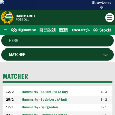
HERR
DAM
MATCHER
HTFF
SPELARE
MATCHER
P19
12/2
Hammarby - Sollentuna (A-lag)
1 - 3
F19
25/2
Hammarby - Segeltorp (A-lag)
3 - 2
FUTSAL HERR
17/3
Hammarby - Djurgården
3 - 1