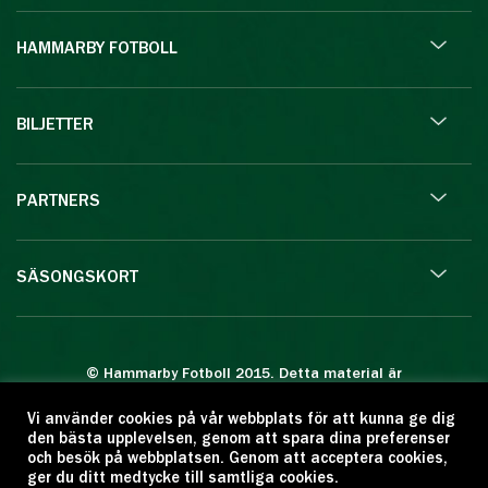
HAMMARBY FOTBOLL
BILJETTER
PARTNERS
SÄSONGSKORT
© Hammarby Fotboll 2015. Detta material är
skyddat enligt lagen om upphovsrätt.
Vi använder cookies på vår webbplats för att kunna ge dig
Eftertryck eller annan kopiering är förbjuden.
den bästa upplevelsen, genom att spara dina preferenser
Citera oss gärna men ange källan:
och besök på webbplatsen. Genom att acceptera cookies,
ger du ditt medtycke till samtliga cookies.
www.hammarbyfotboll.se. Ansvarig utgivare: