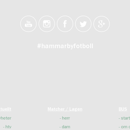
#hammarbyfotboll
tuellt
Matcher / Lagen
BUS
yheter
herr
start
htv
dam
om 