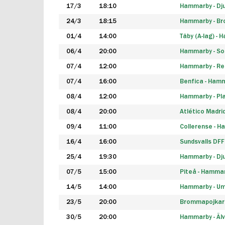
17/3
18:10
Hammarby - Dj
24/3
18:15
Hammarby - B
01/4
14:00
Täby (A-lag) -
06/4
20:00
Hammarby - So
07/4
12:00
Hammarby - Rea
07/4
16:00
Benfica - Ham
08/4
12:00
Hammarby - Pla
08/4
20:00
Atlético Madri
09/4
11:00
Collerense - 
16/4
16:00
Sundsvalls DF
25/4
19:30
Hammarby - Dj
07/5
15:00
Piteå - Hamma
14/5
14:00
Hammarby - Um
23/5
20:00
Brommapojkar
30/5
20:00
Hammarby - Älv