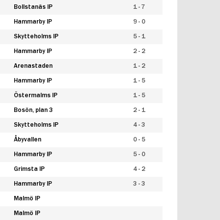
Bollstanäs IP
1 - 7
Hammarby IP
9 - 0
Skytteholms IP
5 - 1
Hammarby IP
2 - 2
Arenastaden
1 - 2
Hammarby IP
1 - 5
Östermalms IP
1 - 5
Bosön, plan 3
2 - 1
Skytteholms IP
4 - 3
Åbyvallen
0 - 5
Hammarby IP
5 - 0
Grimsta IP
4 - 2
Hammarby IP
3 - 3
Malmö IP
Malmö IP