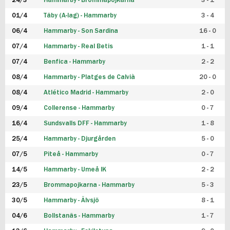
24/3
Hammarby - Brommapojkarna
3 - 1
FUTSAL DAM
01/4
Täby (A-lag) - Hammarby
3 - 4
06/4
Hammarby - Son Sardina
16 - 0
07/4
Hammarby - Real Betis
1 - 1
07/4
Benfica - Hammarby
2 - 2
08/4
Hammarby - Platges de Calvià
20 - 0
08/4
Atlético Madrid - Hammarby
2 - 0
09/4
Collerense - Hammarby
0 - 7
16/4
Sundsvalls DFF - Hammarby
1 - 8
25/4
Hammarby - Djurgården
5 - 0
07/5
Piteå - Hammarby
0 - 7
14/5
Hammarby - Umeå IK
2 - 2
23/5
Brommapojkarna - Hammarby
5 - 3
30/5
Hammarby - Älvsjö
8 - 1
04/6
Bollstanäs - Hammarby
1 - 7