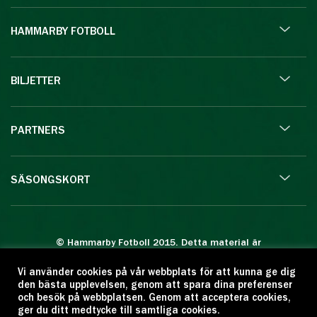
HAMMARBY FOTBOLL
BILJETTER
PARTNERS
SÄSONGSKORT
© Hammarby Fotboll 2015. Detta material är
skyddat enligt lagen om upphovsrätt.
Vi använder cookies på vår webbplats för att kunna ge dig
Eftertryck eller annan kopiering är förbjuden.
den bästa upplevelsen, genom att spara dina preferenser
Citera oss gärna men ange källan:
och besök på webbplatsen. Genom att acceptera cookies,
ger du ditt medtycke till samtliga cookies.
www.hammarbyfotboll.se. Ansvarig utgivare: