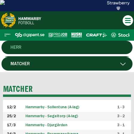
HERR
DAM
MATCHER
HTFF
SPELARE
MATCHER
P19
12/2
Hammarby - Sollentuna (A-lag)
1 - 3
F19
25/2
Hammarby - Segeltorp (A-lag)
3 - 2
FUTSAL HERR
17/3
Hammarby - Djurgården
3 - 1