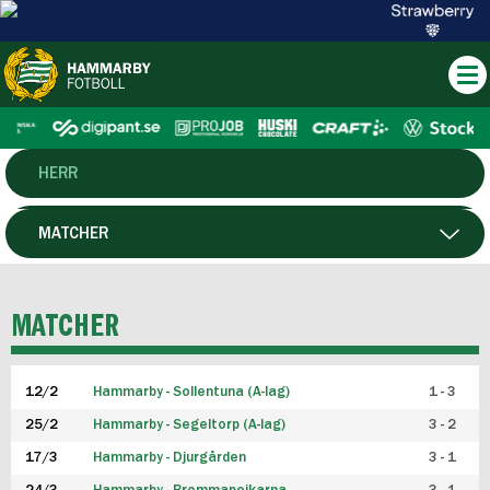
HERR
DAM
MATCHER
HTFF
SPELARE
MATCHER
P19
12/2
Hammarby - Sollentuna (A-lag)
1 - 3
F19
25/2
Hammarby - Segeltorp (A-lag)
3 - 2
FUTSAL HERR
17/3
Hammarby - Djurgården
3 - 1