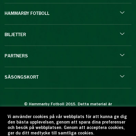
HAMMARBY FOTBOLL
BILJETTER
PARTNERS
SÄSONGSKORT
© Hammarby Fotboll 2015. Detta material är
skyddat enligt lagen om upphovsrätt.
Vi använder cookies på vår webbplats för att kunna ge dig
Eftertryck eller annan kopiering är förbjuden.
den bästa upplevelsen, genom att spara dina preferenser
Citera oss gärna men ange källan:
och besök på webbplatsen. Genom att acceptera cookies,
ger du ditt medtycke till samtliga cookies.
www.hammarbyfotboll.se. Ansvarig utgivare: