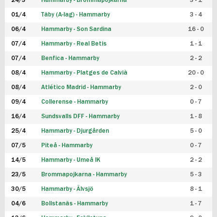
24/3
Hammarby - Brommapojkarna
3 - 1
FUTSAL DAM
01/4
Täby (A-lag) - Hammarby
3 - 4
06/4
Hammarby - Son Sardina
16 - 0
07/4
Hammarby - Real Betis
1 - 1
07/4
Benfica - Hammarby
2 - 2
08/4
Hammarby - Platges de Calvià
20 - 0
08/4
Atlético Madrid - Hammarby
2 - 0
09/4
Collerense - Hammarby
0 - 7
16/4
Sundsvalls DFF - Hammarby
1 - 8
25/4
Hammarby - Djurgården
5 - 0
07/5
Piteå - Hammarby
0 - 7
14/5
Hammarby - Umeå IK
2 - 2
23/5
Brommapojkarna - Hammarby
5 - 3
30/5
Hammarby - Älvsjö
8 - 1
04/6
Bollstanäs - Hammarby
1 - 7