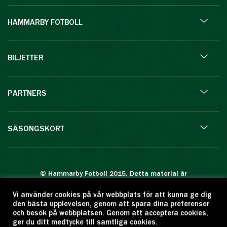
HAMMARBY FOTBOLL
BILJETTER
PARTNERS
SÄSONGSKORT
© Hammarby Fotboll 2015. Detta material är
skyddat enligt lagen om upphovsrätt.
Vi använder cookies på vår webbplats för att kunna ge dig
Eftertryck eller annan kopiering är förbjuden.
den bästa upplevelsen, genom att spara dina preferenser
Citera oss gärna men ange källan:
och besök på webbplatsen. Genom att acceptera cookies,
ger du ditt medtycke till samtliga cookies.
www.hammarbyfotboll.se. Ansvarig utgivare: