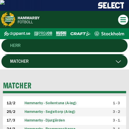
HERR
DAM
MATCHER
HTFF
SPELARE
MATCHER
P19
12/2
Hammarby - Sollentuna (A-lag)
1 - 3
F19
25/2
Hammarby - Segeltorp (A-lag)
3 - 2
FUTSAL HERR
17/3
Hammarby - Djurgården
3 - 1