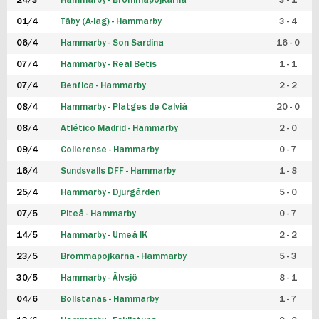
24/3
Hammarby - Brommapojkarna
3 - 1
FUTSAL DAM
01/4
Täby (A-lag) - Hammarby
3 - 4
06/4
Hammarby - Son Sardina
16 - 0
07/4
Hammarby - Real Betis
1 - 1
07/4
Benfica - Hammarby
2 - 2
08/4
Hammarby - Platges de Calvià
20 - 0
08/4
Atlético Madrid - Hammarby
2 - 0
09/4
Collerense - Hammarby
0 - 7
16/4
Sundsvalls DFF - Hammarby
1 - 8
25/4
Hammarby - Djurgården
5 - 0
07/5
Piteå - Hammarby
0 - 7
14/5
Hammarby - Umeå IK
2 - 2
23/5
Brommapojkarna - Hammarby
5 - 3
30/5
Hammarby - Älvsjö
8 - 1
04/6
Bollstanäs - Hammarby
1 - 7