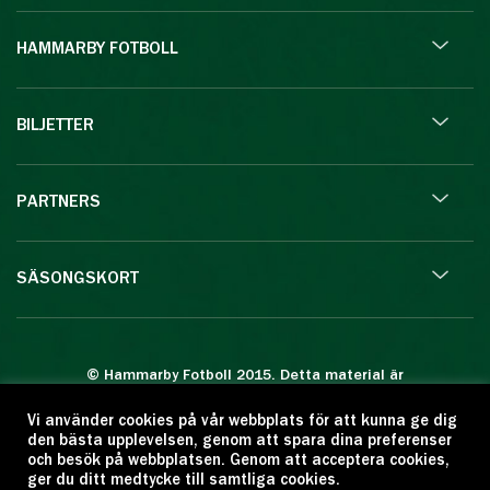
HAMMARBY FOTBOLL
BILJETTER
PARTNERS
SÄSONGSKORT
© Hammarby Fotboll 2015. Detta material är
skyddat enligt lagen om upphovsrätt.
Vi använder cookies på vår webbplats för att kunna ge dig
Eftertryck eller annan kopiering är förbjuden.
den bästa upplevelsen, genom att spara dina preferenser
Citera oss gärna men ange källan:
och besök på webbplatsen. Genom att acceptera cookies,
ger du ditt medtycke till samtliga cookies.
www.hammarbyfotboll.se. Ansvarig utgivare: