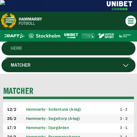
HERR
DAM
MATCHER
HTFF
SPELARE
MATCHER
P19
12/2
Hammarby - Sollentuna (A-lag)
1 - 3
F19
25/2
Hammarby - Segeltorp (A-lag)
3 - 2
FUTSAL HERR
17/3
Hammarby - Djurgården
3 - 1