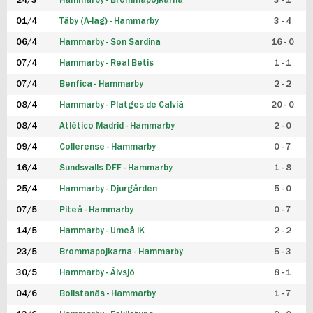
24/3
Hammarby - Brommapojkarna
3 - 1
FUTSAL DAM
01/4
Täby (A-lag) - Hammarby
3 - 4
06/4
Hammarby - Son Sardina
16 - 0
07/4
Hammarby - Real Betis
1 - 1
07/4
Benfica - Hammarby
2 - 2
08/4
Hammarby - Platges de Calvià
20 - 0
08/4
Atlético Madrid - Hammarby
2 - 0
09/4
Collerense - Hammarby
0 - 7
16/4
Sundsvalls DFF - Hammarby
1 - 8
25/4
Hammarby - Djurgården
5 - 0
07/5
Piteå - Hammarby
0 - 7
14/5
Hammarby - Umeå IK
2 - 2
23/5
Brommapojkarna - Hammarby
5 - 3
30/5
Hammarby - Älvsjö
8 - 1
04/6
Bollstanäs - Hammarby
1 - 7