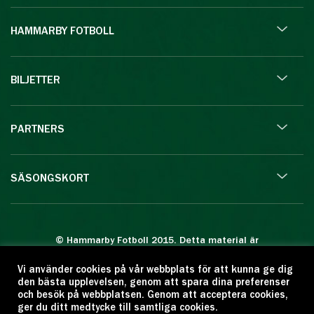
HAMMARBY FOTBOLL
BILJETTER
PARTNERS
SÄSONGSKORT
© Hammarby Fotboll 2015. Detta material är
skyddat enligt lagen om upphovsrätt.
Vi använder cookies på vår webbplats för att kunna ge dig
Eftertryck eller annan kopiering är förbjuden.
den bästa upplevelsen, genom att spara dina preferenser
Citera oss gärna men ange källan:
och besök på webbplatsen. Genom att acceptera cookies,
ger du ditt medtycke till samtliga cookies.
www.hammarbyfotboll.se. Ansvarig utgivare: