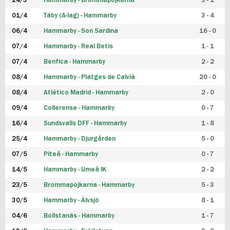
24/3
Hammarby - Brommapojkarna
3 - 1
FUTSAL DAM
01/4
Täby (A-lag) - Hammarby
3 - 4
06/4
Hammarby - Son Sardina
16 - 0
07/4
Hammarby - Real Betis
1 - 1
07/4
Benfica - Hammarby
2 - 2
08/4
Hammarby - Platges de Calvià
20 - 0
08/4
Atlético Madrid - Hammarby
2 - 0
09/4
Collerense - Hammarby
0 - 7
16/4
Sundsvalls DFF - Hammarby
1 - 8
25/4
Hammarby - Djurgården
5 - 0
07/5
Piteå - Hammarby
0 - 7
14/5
Hammarby - Umeå IK
2 - 2
23/5
Brommapojkarna - Hammarby
5 - 3
30/5
Hammarby - Älvsjö
8 - 1
04/6
Bollstanäs - Hammarby
1 - 7