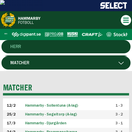
HERR
DAM
MATCHER
HTFF
SPELARE
MATCHER
P19
12/2
Hammarby - Sollentuna (A-lag)
1 - 3
F19
25/2
Hammarby - Segeltorp (A-lag)
3 - 2
FUTSAL HERR
17/3
Hammarby - Djurgården
3 - 1