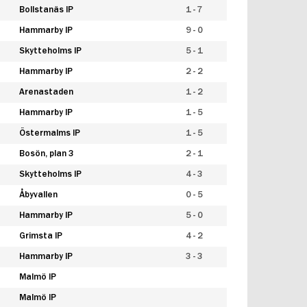
Bollstanäs IP
1 - 7
Hammarby IP
9 - 0
Skytteholms IP
5 - 1
Hammarby IP
2 - 2
Arenastaden
1 - 2
Hammarby IP
1 - 5
Östermalms IP
1 - 5
Bosön, plan 3
2 - 1
Skytteholms IP
4 - 3
Åbyvallen
0 - 5
Hammarby IP
5 - 0
Grimsta IP
4 - 2
Hammarby IP
3 - 3
Malmö IP
Malmö IP