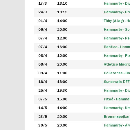
17/3
18:10
Hammarby - Dj
24/3
18:15
Hammarby - B
01/4
14:00
Täby (A-lag) -
06/4
20:00
Hammarby - So
07/4
12:00
Hammarby - Rea
07/4
16:00
Benfica - Ham
08/4
12:00
Hammarby - Pla
08/4
20:00
Atlético Madri
09/4
11:00
Collerense - 
16/4
16:00
Sundsvalls DF
25/4
19:30
Hammarby - Dj
07/5
15:00
Piteå - Hamma
14/5
14:00
Hammarby - Um
23/5
20:00
Brommapojkar
30/5
20:00
Hammarby - Älv