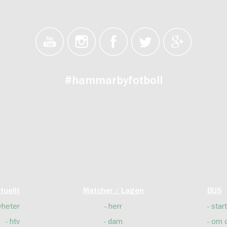
#hammarbyfotboll
tuellt
Matcher / Lagen
BUS
yheter
herr
start
htv
dam
om 