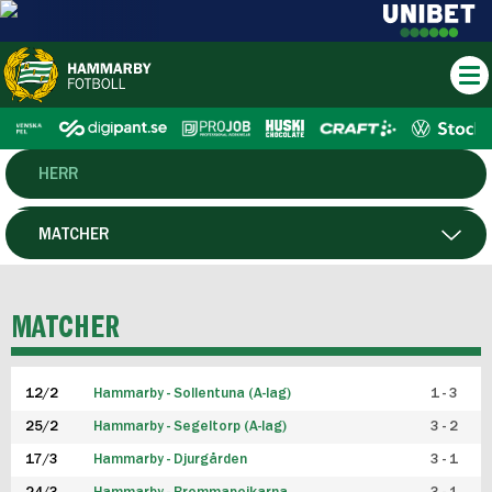
HERR
DAM
MATCHER
HTFF
SPELARE
MATCHER
P19
12/2
Hammarby - Sollentuna (A-lag)
1 - 3
F19
25/2
Hammarby - Segeltorp (A-lag)
3 - 2
FUTSAL HERR
17/3
Hammarby - Djurgården
3 - 1