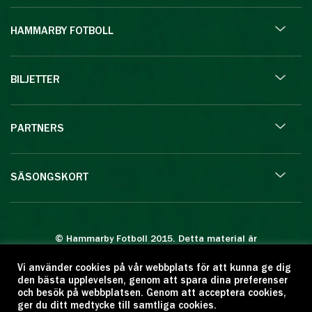
HAMMARBY FOTBOLL
BILJETTER
PARTNERS
SÄSONGSKORT
© Hammarby Fotboll 2015. Detta material är
skyddat enligt lagen om upphovsrätt.
Vi använder cookies på vår webbplats för att kunna ge dig
Eftertryck eller annan kopiering är förbjuden.
den bästa upplevelsen, genom att spara dina preferenser
Citera oss gärna men ange källan:
och besök på webbplatsen. Genom att acceptera cookies,
ger du ditt medtycke till samtliga cookies.
www.hammarbyfotboll.se. Ansvarig utgivare: