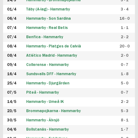
24/3
Hammarby - Brommapojkarna
3 - 1
FUTSAL DAM
01/4
Täby (A-lag) - Hammarby
3 - 4
06/4
Hammarby - Son Sardina
16 - 0
07/4
Hammarby - Real Betis
1 - 1
07/4
Benfica - Hammarby
2 - 2
08/4
Hammarby - Platges de Calvià
20 - 0
08/4
Atlético Madrid - Hammarby
2 - 0
09/4
Collerense - Hammarby
0 - 7
16/4
Sundsvalls DFF - Hammarby
1 - 8
25/4
Hammarby - Djurgården
5 - 0
07/5
Piteå - Hammarby
0 - 7
14/5
Hammarby - Umeå IK
2 - 2
23/5
Brommapojkarna - Hammarby
5 - 3
30/5
Hammarby - Älvsjö
8 - 1
04/6
Bollstanäs - Hammarby
1 - 7