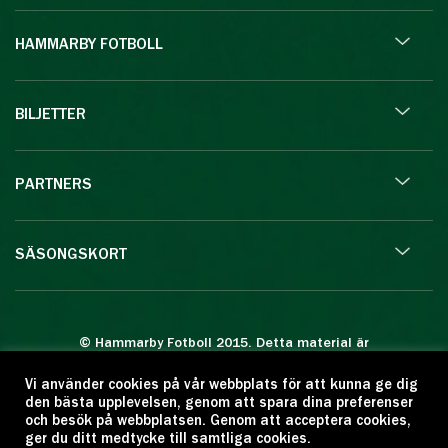
HAMMARBY FOTBOLL
BILJETTER
PARTNERS
SÄSONGSKORT
© Hammarby Fotboll 2015. Detta material är
skyddat enligt lagen om upphovsrätt.
Vi använder cookies på vår webbplats för att kunna ge dig
Eftertryck eller annan kopiering är förbjuden.
den bästa upplevelsen, genom att spara dina preferenser
Citera oss gärna men ange källan:
och besök på webbplatsen. Genom att acceptera cookies,
ger du ditt medtycke till samtliga cookies.
www.hammarbyfotboll.se. Ansvarig utgivare: