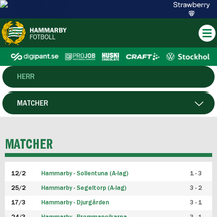
HERR
DAM
MATCHER
HTFF
SPELARE
MATCHER
P19
12/2
Hammarby - Sollentuna (A-lag)
1 - 3
F19
25/2
Hammarby - Segeltorp (A-lag)
3 - 2
FUTSAL HERR
17/3
Hammarby - Djurgården
3 - 1