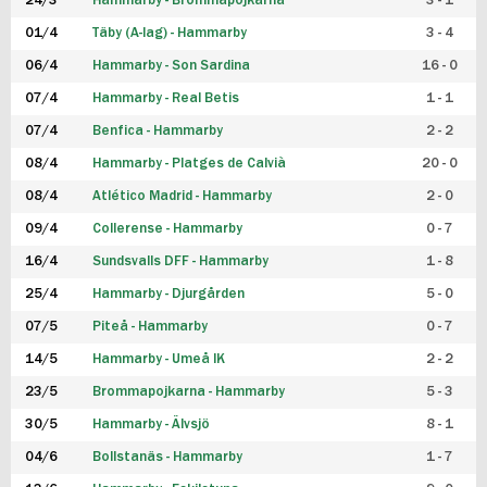
24/3
Hammarby - Brommapojkarna
3 - 1
FUTSAL DAM
01/4
Täby (A-lag) - Hammarby
3 - 4
06/4
Hammarby - Son Sardina
16 - 0
07/4
Hammarby - Real Betis
1 - 1
07/4
Benfica - Hammarby
2 - 2
08/4
Hammarby - Platges de Calvià
20 - 0
08/4
Atlético Madrid - Hammarby
2 - 0
09/4
Collerense - Hammarby
0 - 7
16/4
Sundsvalls DFF - Hammarby
1 - 8
25/4
Hammarby - Djurgården
5 - 0
07/5
Piteå - Hammarby
0 - 7
14/5
Hammarby - Umeå IK
2 - 2
23/5
Brommapojkarna - Hammarby
5 - 3
30/5
Hammarby - Älvsjö
8 - 1
04/6
Bollstanäs - Hammarby
1 - 7