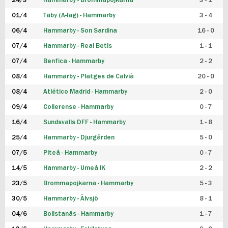
24/3
Hammarby - Brommapojkarna
3 - 1
FUTSAL DAM
01/4
Täby (A-lag) - Hammarby
3 - 4
06/4
Hammarby - Son Sardina
16 - 0
07/4
Hammarby - Real Betis
1 - 1
07/4
Benfica - Hammarby
2 - 2
08/4
Hammarby - Platges de Calvià
20 - 0
08/4
Atlético Madrid - Hammarby
2 - 0
09/4
Collerense - Hammarby
0 - 7
16/4
Sundsvalls DFF - Hammarby
1 - 8
25/4
Hammarby - Djurgården
5 - 0
07/5
Piteå - Hammarby
0 - 7
14/5
Hammarby - Umeå IK
2 - 2
23/5
Brommapojkarna - Hammarby
5 - 3
30/5
Hammarby - Älvsjö
8 - 1
04/6
Bollstanäs - Hammarby
1 - 7