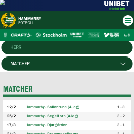
HERR
DAM
MATCHER
HTFF
SPELARE
MATCHER
P19
12/2
Hammarby - Sollentuna (A-lag)
1 - 3
F19
25/2
Hammarby - Segeltorp (A-lag)
3 - 2
FUTSAL HERR
17/3
Hammarby - Djurgården
3 - 1