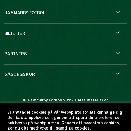
HAMMARBY FOTBOLL
BILJETTER
PARTNERS
SÄSONGSKORT
© Hammarby Fotboll 2015. Detta material är
skyddat enligt lagen om upphovsrätt.
Vi använder cookies på vår webbplats för att kunna ge dig
Eftertryck eller annan kopiering är förbjuden.
den bästa upplevelsen, genom att spara dina preferenser
Citera oss gärna men ange källan:
och besök på webbplatsen. Genom att acceptera cookies,
ger du ditt medtycke till samtliga cookies.
www.hammarbyfotboll.se. Ansvarig utgivare: