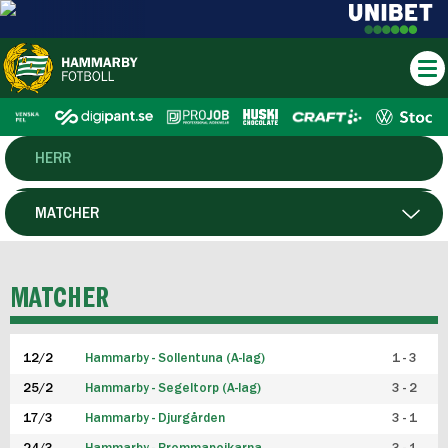
HERR
DAM
MATCHER
HTFF
SPELARE
MATCHER
P19
12/2
Hammarby - Sollentuna (A-lag)
1 - 3
F19
25/2
Hammarby - Segeltorp (A-lag)
3 - 2
FUTSAL HERR
17/3
Hammarby - Djurgården
3 - 1