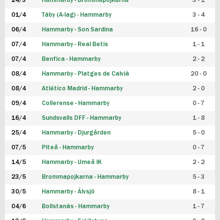
24/3
Hammarby - Brommapojkarna
3 - 1
FUTSAL DAM
01/4
Täby (A-lag) - Hammarby
3 - 4
06/4
Hammarby - Son Sardina
16 - 0
07/4
Hammarby - Real Betis
1 - 1
07/4
Benfica - Hammarby
2 - 2
08/4
Hammarby - Platges de Calvià
20 - 0
08/4
Atlético Madrid - Hammarby
2 - 0
09/4
Collerense - Hammarby
0 - 7
16/4
Sundsvalls DFF - Hammarby
1 - 8
25/4
Hammarby - Djurgården
5 - 0
07/5
Piteå - Hammarby
0 - 7
14/5
Hammarby - Umeå IK
2 - 2
23/5
Brommapojkarna - Hammarby
5 - 3
30/5
Hammarby - Älvsjö
8 - 1
04/6
Bollstanäs - Hammarby
1 - 7