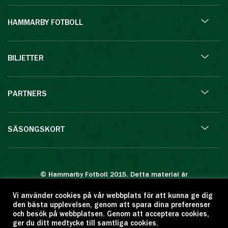
HAMMARBY FOTBOLL
BILJETTER
PARTNERS
SÄSONGSKORT
© Hammarby Fotboll 2015. Detta material är
skyddat enligt lagen om upphovsrätt.
Vi använder cookies på vår webbplats för att kunna ge dig
Eftertryck eller annan kopiering är förbjuden.
den bästa upplevelsen, genom att spara dina preferenser
Citera oss gärna men ange källan:
och besök på webbplatsen. Genom att acceptera cookies,
ger du ditt medtycke till samtliga cookies.
www.hammarbyfotboll.se. Ansvarig utgivare: