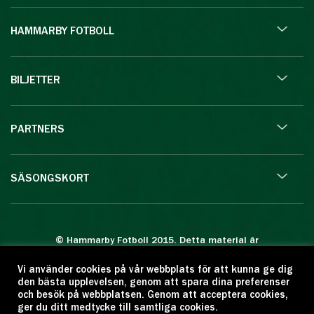
HAMMARBY FOTBOLL
BILJETTER
PARTNERS
SÄSONGSKORT
© Hammarby Fotboll 2015. Detta material är
skyddat enligt lagen om upphovsrätt.
Vi använder cookies på vår webbplats för att kunna ge dig
Eftertryck eller annan kopiering är förbjuden.
den bästa upplevelsen, genom att spara dina preferenser
Citera oss gärna men ange källan:
och besök på webbplatsen. Genom att acceptera cookies,
ger du ditt medtycke till samtliga cookies.
www.hammarbyfotboll.se. Ansvarig utgivare: