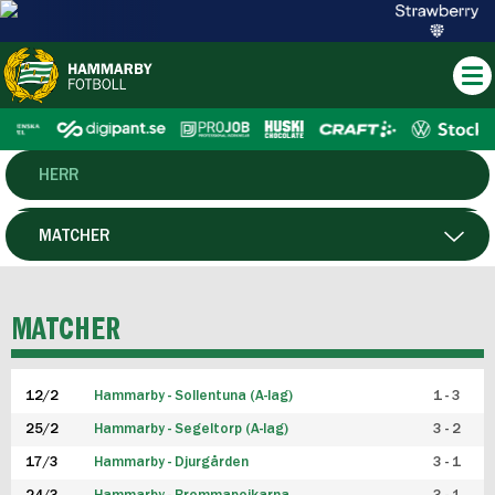
HERR
DAM
MATCHER
HTFF
SPELARE
MATCHER
P19
12/2
Hammarby - Sollentuna (A-lag)
1 - 3
F19
25/2
Hammarby - Segeltorp (A-lag)
3 - 2
FUTSAL HERR
17/3
Hammarby - Djurgården
3 - 1