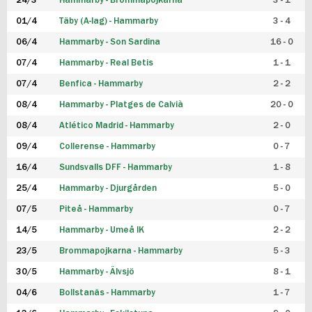
24/3
Hammarby - Brommapojkarna
3 - 1
FUTSAL DAM
01/4
Täby (A-lag) - Hammarby
3 - 4
06/4
Hammarby - Son Sardina
16 - 0
07/4
Hammarby - Real Betis
1 - 1
07/4
Benfica - Hammarby
2 - 2
08/4
Hammarby - Platges de Calvià
20 - 0
08/4
Atlético Madrid - Hammarby
2 - 0
09/4
Collerense - Hammarby
0 - 7
16/4
Sundsvalls DFF - Hammarby
1 - 8
25/4
Hammarby - Djurgården
5 - 0
07/5
Piteå - Hammarby
0 - 7
14/5
Hammarby - Umeå IK
2 - 2
23/5
Brommapojkarna - Hammarby
5 - 3
30/5
Hammarby - Älvsjö
8 - 1
04/6
Bollstanäs - Hammarby
1 - 7