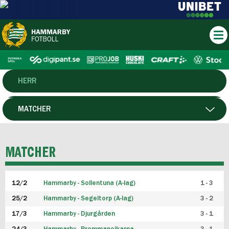
HERR
DAM
MATCHER
HTFF
SPELARE
MATCHER
P19
12/2
Hammarby - Sollentuna (A-lag)
1 - 3
F19
25/2
Hammarby - Segeltorp (A-lag)
3 - 2
FUTSAL HERR
17/3
Hammarby - Djurgården
3 - 1