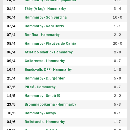
24/3
Hammarby - Brommapojkarna
3 - 1
FUTSAL DAM
01/4
Täby (A-lag) - Hammarby
3 - 4
06/4
Hammarby - Son Sardina
16 - 0
07/4
Hammarby - Real Betis
1 - 1
07/4
Benfica - Hammarby
2 - 2
08/4
Hammarby - Platges de Calvià
20 - 0
08/4
Atlético Madrid - Hammarby
2 - 0
09/4
Collerense - Hammarby
0 - 7
16/4
Sundsvalls DFF - Hammarby
1 - 8
25/4
Hammarby - Djurgården
5 - 0
07/5
Piteå - Hammarby
0 - 7
14/5
Hammarby - Umeå IK
2 - 2
23/5
Brommapojkarna - Hammarby
5 - 3
30/5
Hammarby - Älvsjö
8 - 1
04/6
Bollstanäs - Hammarby
1 - 7