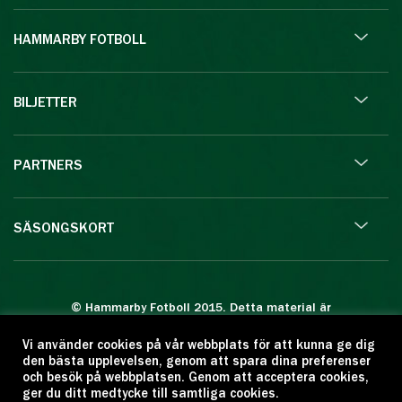
HAMMARBY FOTBOLL
BILJETTER
PARTNERS
SÄSONGSKORT
© Hammarby Fotboll 2015. Detta material är
skyddat enligt lagen om upphovsrätt.
Vi använder cookies på vår webbplats för att kunna ge dig
Eftertryck eller annan kopiering är förbjuden.
den bästa upplevelsen, genom att spara dina preferenser
Citera oss gärna men ange källan:
och besök på webbplatsen. Genom att acceptera cookies,
ger du ditt medtycke till samtliga cookies.
www.hammarbyfotboll.se. Ansvarig utgivare: