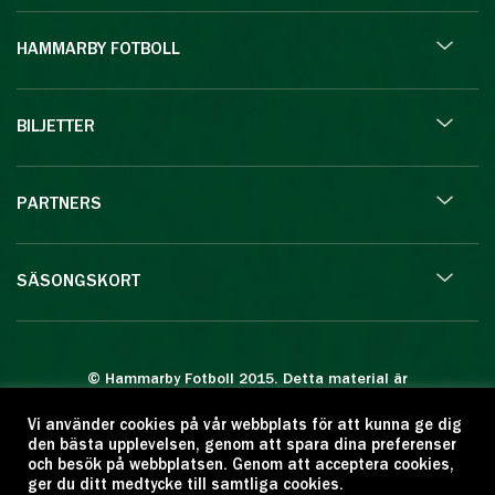
HAMMARBY FOTBOLL
BILJETTER
PARTNERS
SÄSONGSKORT
© Hammarby Fotboll 2015. Detta material är
skyddat enligt lagen om upphovsrätt.
Vi använder cookies på vår webbplats för att kunna ge dig
Eftertryck eller annan kopiering är förbjuden.
den bästa upplevelsen, genom att spara dina preferenser
Citera oss gärna men ange källan:
och besök på webbplatsen. Genom att acceptera cookies,
ger du ditt medtycke till samtliga cookies.
www.hammarbyfotboll.se. Ansvarig utgivare: