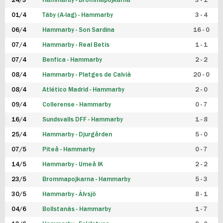
24/3
Hammarby - Brommapojkarna
3 - 1
FUTSAL DAM
01/4
Täby (A-lag) - Hammarby
3 - 4
06/4
Hammarby - Son Sardina
16 - 0
07/4
Hammarby - Real Betis
1 - 1
07/4
Benfica - Hammarby
2 - 2
08/4
Hammarby - Platges de Calvià
20 - 0
08/4
Atlético Madrid - Hammarby
2 - 0
09/4
Collerense - Hammarby
0 - 7
16/4
Sundsvalls DFF - Hammarby
1 - 8
25/4
Hammarby - Djurgården
5 - 0
07/5
Piteå - Hammarby
0 - 7
14/5
Hammarby - Umeå IK
2 - 2
23/5
Brommapojkarna - Hammarby
5 - 3
30/5
Hammarby - Älvsjö
8 - 1
04/6
Bollstanäs - Hammarby
1 - 7