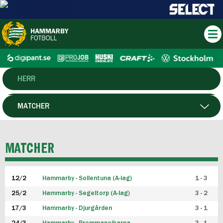
HERR
DAM
MATCHER
HTFF
SPELARE
MATCHER
P19
12/2
Hammarby - Sollentuna (A-lag)
1 - 3
F19
25/2
Hammarby - Segeltorp (A-lag)
3 - 2
FUTSAL HERR
17/3
Hammarby - Djurgården
3 - 1