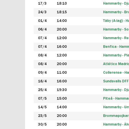
17/3
18:10
Hammarby - Dj
24/3
18:15
Hammarby - B
01/4
14:00
Täby (A-lag) -
06/4
20:00
Hammarby - So
07/4
12:00
Hammarby - Rea
07/4
16:00
Benfica - Ham
08/4
12:00
Hammarby - Pla
08/4
20:00
Atlético Madri
09/4
11:00
Collerense - 
16/4
16:00
Sundsvalls DF
25/4
19:30
Hammarby - Dj
07/5
15:00
Piteå - Hamma
14/5
14:00
Hammarby - Um
23/5
20:00
Brommapojkar
30/5
20:00
Hammarby - Älv