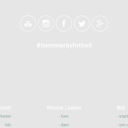
#hammarbyfotboll
tuellt
Matcher / Lagen
BUS
yheter
herr
start
htv
dam
om 