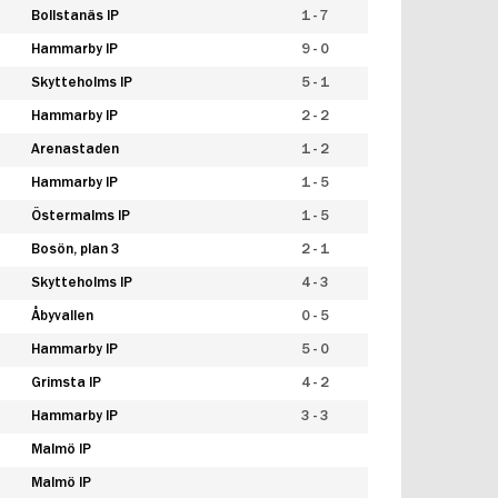
Bollstanäs IP
1 - 7
Hammarby IP
9 - 0
Skytteholms IP
5 - 1
Hammarby IP
2 - 2
Arenastaden
1 - 2
Hammarby IP
1 - 5
Östermalms IP
1 - 5
Bosön, plan 3
2 - 1
Skytteholms IP
4 - 3
Åbyvallen
0 - 5
Hammarby IP
5 - 0
Grimsta IP
4 - 2
Hammarby IP
3 - 3
Malmö IP
Malmö IP