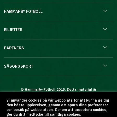
HAMMARBY FOTBOLL
BILJETTER
PARTNERS
SÄSONGSKORT
© Hammarby Fotboll 2015. Detta material är
skyddat enligt lagen om upphovsrätt.
Vi använder cookies på vår webbplats för att kunna ge dig
Eftertryck eller annan kopiering är förbjuden.
den bästa upplevelsen, genom att spara dina preferenser
Citera oss gärna men ange källan:
och besök på webbplatsen. Genom att acceptera cookies,
ger du ditt medtycke till samtliga cookies.
www.hammarbyfotboll.se. Ansvarig utgivare: