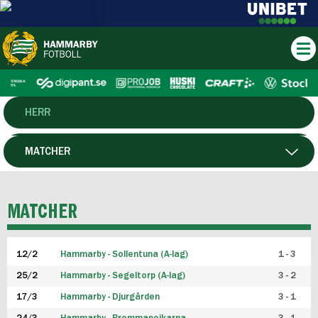
HERR
DAM
MATCHER
HTFF
SPELARE
MATCHER
P19
12/2
Hammarby - Sollentuna (A-lag)
1 - 3
F19
25/2
Hammarby - Segeltorp (A-lag)
3 - 2
FUTSAL HERR
17/3
Hammarby - Djurgården
3 - 1