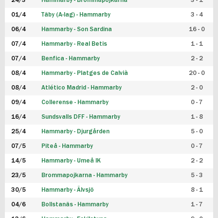
24/3
Hammarby - Brommapojkarna
3 - 1
FUTSAL DAM
01/4
Täby (A-lag) - Hammarby
3 - 4
06/4
Hammarby - Son Sardina
16 - 0
07/4
Hammarby - Real Betis
1 - 1
07/4
Benfica - Hammarby
2 - 2
08/4
Hammarby - Platges de Calvià
20 - 0
08/4
Atlético Madrid - Hammarby
2 - 0
09/4
Collerense - Hammarby
0 - 7
16/4
Sundsvalls DFF - Hammarby
1 - 8
25/4
Hammarby - Djurgården
5 - 0
07/5
Piteå - Hammarby
0 - 7
14/5
Hammarby - Umeå IK
2 - 2
23/5
Brommapojkarna - Hammarby
5 - 3
30/5
Hammarby - Älvsjö
8 - 1
04/6
Bollstanäs - Hammarby
1 - 7