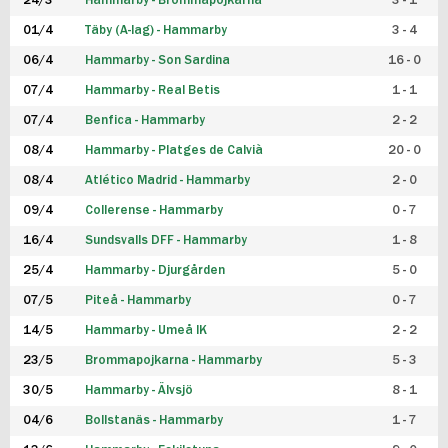
24/3
Hammarby - Brommapojkarna
3 - 1
FUTSAL DAM
01/4
Täby (A-lag) - Hammarby
3 - 4
06/4
Hammarby - Son Sardina
16 - 0
07/4
Hammarby - Real Betis
1 - 1
07/4
Benfica - Hammarby
2 - 2
08/4
Hammarby - Platges de Calvià
20 - 0
08/4
Atlético Madrid - Hammarby
2 - 0
09/4
Collerense - Hammarby
0 - 7
16/4
Sundsvalls DFF - Hammarby
1 - 8
25/4
Hammarby - Djurgården
5 - 0
07/5
Piteå - Hammarby
0 - 7
14/5
Hammarby - Umeå IK
2 - 2
23/5
Brommapojkarna - Hammarby
5 - 3
30/5
Hammarby - Älvsjö
8 - 1
04/6
Bollstanäs - Hammarby
1 - 7