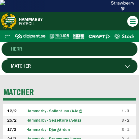
HERR
DAM
MATCHER
HTFF
SPELARE
MATCHER
P19
12/2
Hammarby - Sollentuna (A-lag)
1 - 3
F19
25/2
Hammarby - Segeltorp (A-lag)
3 - 2
FUTSAL HERR
17/3
Hammarby - Djurgården
3 - 1