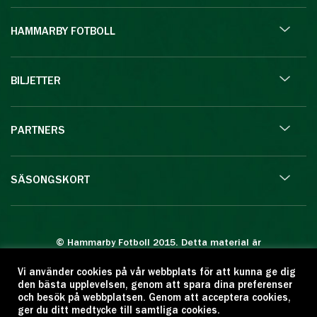
HAMMARBY FOTBOLL
BILJETTER
PARTNERS
SÄSONGSKORT
© Hammarby Fotboll 2015. Detta material är
skyddat enligt lagen om upphovsrätt.
Vi använder cookies på vår webbplats för att kunna ge dig
Eftertryck eller annan kopiering är förbjuden.
den bästa upplevelsen, genom att spara dina preferenser
Citera oss gärna men ange källan:
och besök på webbplatsen. Genom att acceptera cookies,
ger du ditt medtycke till samtliga cookies.
www.hammarbyfotboll.se. Ansvarig utgivare: