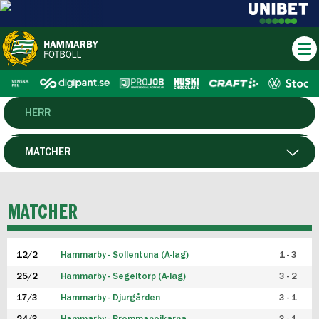
HERR
DAM
MATCHER
HTFF
SPELARE
MATCHER
P19
12/2
Hammarby - Sollentuna (A-lag)
1 - 3
F19
25/2
Hammarby - Segeltorp (A-lag)
3 - 2
FUTSAL HERR
17/3
Hammarby - Djurgården
3 - 1