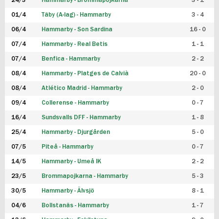
24/3
Hammarby - Brommapojkarna
3 - 1
FUTSAL DAM
01/4
Täby (A-lag) - Hammarby
3 - 4
06/4
Hammarby - Son Sardina
16 - 0
07/4
Hammarby - Real Betis
1 - 1
07/4
Benfica - Hammarby
2 - 2
08/4
Hammarby - Platges de Calvià
20 - 0
08/4
Atlético Madrid - Hammarby
2 - 0
09/4
Collerense - Hammarby
0 - 7
16/4
Sundsvalls DFF - Hammarby
1 - 8
25/4
Hammarby - Djurgården
5 - 0
07/5
Piteå - Hammarby
0 - 7
14/5
Hammarby - Umeå IK
2 - 2
23/5
Brommapojkarna - Hammarby
5 - 3
30/5
Hammarby - Älvsjö
8 - 1
04/6
Bollstanäs - Hammarby
1 - 7