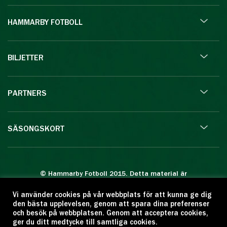
HAMMARBY FOTBOLL
BILJETTER
PARTNERS
SÄSONGSKORT
© Hammarby Fotboll 2015. Detta material är
skyddat enligt lagen om upphovsrätt.
Vi använder cookies på vår webbplats för att kunna ge dig
Eftertryck eller annan kopiering är förbjuden.
den bästa upplevelsen, genom att spara dina preferenser
Citera oss gärna men ange källan:
och besök på webbplatsen. Genom att acceptera cookies,
ger du ditt medtycke till samtliga cookies.
www.hammarbyfotboll.se. Ansvarig utgivare: