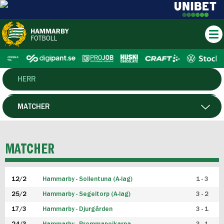
HERR
DAM
MATCHER
HTFF
SPELARE
MATCHER
P19
12/2
Hammarby - Sollentuna (A-lag)
1 - 3
F19
25/2
Hammarby - Segeltorp (A-lag)
3 - 2
FUTSAL HERR
17/3
Hammarby - Djurgården
3 - 1