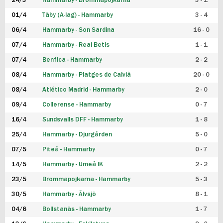
24/3
Hammarby - Brommapojkarna
3 - 1
FUTSAL DAM
01/4
Täby (A-lag) - Hammarby
3 - 4
06/4
Hammarby - Son Sardina
16 - 0
07/4
Hammarby - Real Betis
1 - 1
07/4
Benfica - Hammarby
2 - 2
08/4
Hammarby - Platges de Calvià
20 - 0
08/4
Atlético Madrid - Hammarby
2 - 0
09/4
Collerense - Hammarby
0 - 7
16/4
Sundsvalls DFF - Hammarby
1 - 8
25/4
Hammarby - Djurgården
5 - 0
07/5
Piteå - Hammarby
0 - 7
14/5
Hammarby - Umeå IK
2 - 2
23/5
Brommapojkarna - Hammarby
5 - 3
30/5
Hammarby - Älvsjö
8 - 1
04/6
Bollstanäs - Hammarby
1 - 7