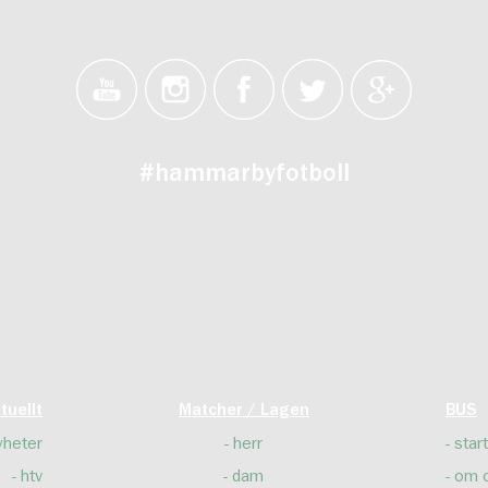
#hammarbyfotboll
tuellt
Matcher / Lagen
BUS
yheter
herr
start
htv
dam
om 