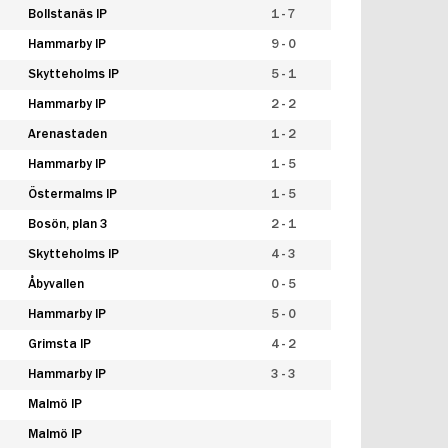
Bollstanäs IP
1 - 7
Hammarby IP
9 - 0
Skytteholms IP
5 - 1
Hammarby IP
2 - 2
Arenastaden
1 - 2
Hammarby IP
1 - 5
Östermalms IP
1 - 5
Bosön, plan 3
2 - 1
Skytteholms IP
4 - 3
Åbyvallen
0 - 5
Hammarby IP
5 - 0
Grimsta IP
4 - 2
Hammarby IP
3 - 3
Malmö IP
Malmö IP