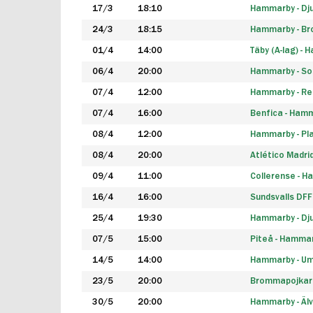
17/3
18:10
Hammarby - Dj
24/3
18:15
Hammarby - B
01/4
14:00
Täby (A-lag) -
06/4
20:00
Hammarby - So
07/4
12:00
Hammarby - Rea
07/4
16:00
Benfica - Ham
08/4
12:00
Hammarby - Pla
08/4
20:00
Atlético Madri
09/4
11:00
Collerense - 
16/4
16:00
Sundsvalls DF
25/4
19:30
Hammarby - Dj
07/5
15:00
Piteå - Hamma
14/5
14:00
Hammarby - Um
23/5
20:00
Brommapojkar
30/5
20:00
Hammarby - Älv