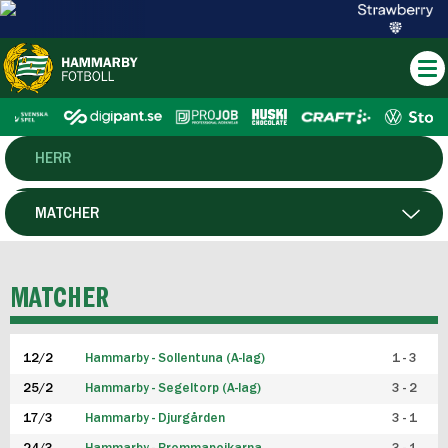
HERR
DAM
MATCHER
HTFF
SPELARE
MATCHER
P19
12/2
Hammarby - Sollentuna (A-lag)
1 - 3
F19
25/2
Hammarby - Segeltorp (A-lag)
3 - 2
FUTSAL HERR
17/3
Hammarby - Djurgården
3 - 1