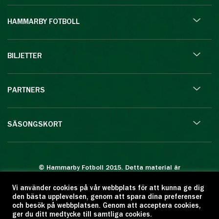
HAMMARBY FOTBOLL
BILJETTER
PARTNERS
SÄSONGSKORT
© Hammarby Fotboll 2015. Detta material är
skyddat enligt lagen om upphovsrätt.
Vi använder cookies på vår webbplats för att kunna ge dig
Eftertryck eller annan kopiering är förbjuden.
den bästa upplevelsen, genom att spara dina preferenser
Citera oss gärna men ange källan:
och besök på webbplatsen. Genom att acceptera cookies,
ger du ditt medtycke till samtliga cookies.
www.hammarbyfotboll.se. Ansvarig utgivare: