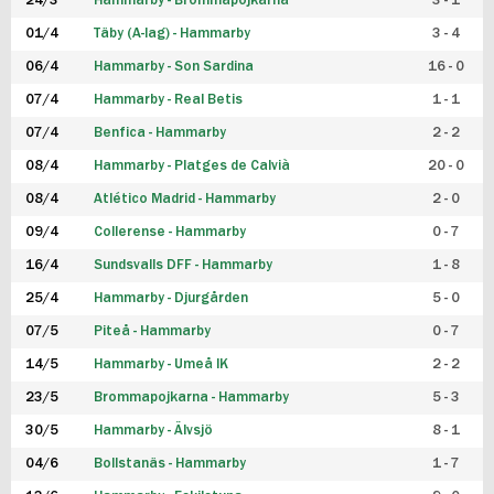
24/3
Hammarby - Brommapojkarna
3 - 1
FUTSAL DAM
01/4
Täby (A-lag) - Hammarby
3 - 4
06/4
Hammarby - Son Sardina
16 - 0
07/4
Hammarby - Real Betis
1 - 1
07/4
Benfica - Hammarby
2 - 2
08/4
Hammarby - Platges de Calvià
20 - 0
08/4
Atlético Madrid - Hammarby
2 - 0
09/4
Collerense - Hammarby
0 - 7
16/4
Sundsvalls DFF - Hammarby
1 - 8
25/4
Hammarby - Djurgården
5 - 0
07/5
Piteå - Hammarby
0 - 7
14/5
Hammarby - Umeå IK
2 - 2
23/5
Brommapojkarna - Hammarby
5 - 3
30/5
Hammarby - Älvsjö
8 - 1
04/6
Bollstanäs - Hammarby
1 - 7