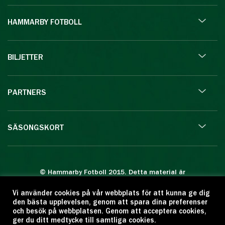
HAMMARBY FOTBOLL
BILJETTER
PARTNERS
SÄSONGSKORT
© Hammarby Fotboll 2015. Detta material är
skyddat enligt lagen om upphovsrätt.
Vi använder cookies på vår webbplats för att kunna ge dig
Eftertryck eller annan kopiering är förbjuden.
den bästa upplevelsen, genom att spara dina preferenser
Citera oss gärna men ange källan:
och besök på webbplatsen. Genom att acceptera cookies,
ger du ditt medtycke till samtliga cookies.
www.hammarbyfotboll.se. Ansvarig utgivare: