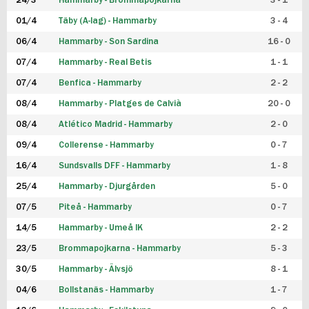
24/3
Hammarby - Brommapojkarna
3 - 1
FUTSAL DAM
01/4
Täby (A-lag) - Hammarby
3 - 4
06/4
Hammarby - Son Sardina
16 - 0
07/4
Hammarby - Real Betis
1 - 1
07/4
Benfica - Hammarby
2 - 2
08/4
Hammarby - Platges de Calvià
20 - 0
08/4
Atlético Madrid - Hammarby
2 - 0
09/4
Collerense - Hammarby
0 - 7
16/4
Sundsvalls DFF - Hammarby
1 - 8
25/4
Hammarby - Djurgården
5 - 0
07/5
Piteå - Hammarby
0 - 7
14/5
Hammarby - Umeå IK
2 - 2
23/5
Brommapojkarna - Hammarby
5 - 3
30/5
Hammarby - Älvsjö
8 - 1
04/6
Bollstanäs - Hammarby
1 - 7