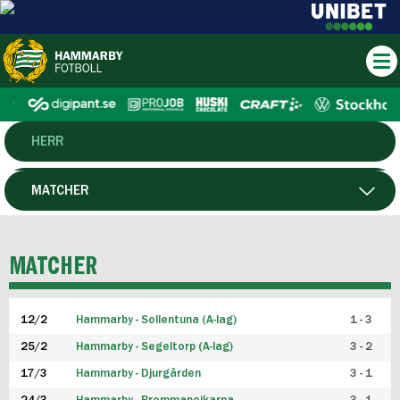
HERR
DAM
MATCHER
HTFF
SPELARE
MATCHER
P19
12/2
Hammarby - Sollentuna (A-lag)
1 - 3
F19
25/2
Hammarby - Segeltorp (A-lag)
3 - 2
FUTSAL HERR
17/3
Hammarby - Djurgården
3 - 1