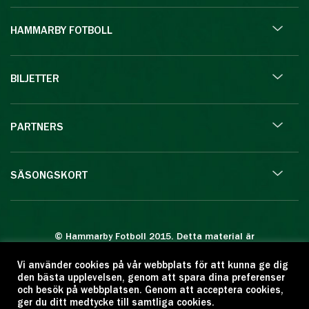
HAMMARBY FOTBOLL
BILJETTER
PARTNERS
SÄSONGSKORT
© Hammarby Fotboll 2015. Detta material är
skyddat enligt lagen om upphovsrätt.
Vi använder cookies på vår webbplats för att kunna ge dig
Eftertryck eller annan kopiering är förbjuden.
den bästa upplevelsen, genom att spara dina preferenser
Citera oss gärna men ange källan:
och besök på webbplatsen. Genom att acceptera cookies,
ger du ditt medtycke till samtliga cookies.
www.hammarbyfotboll.se. Ansvarig utgivare: