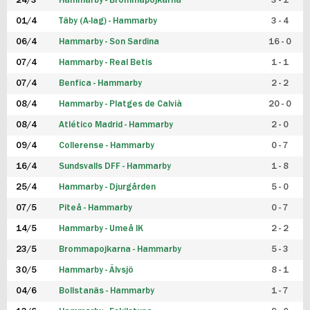
24/3
Hammarby - Brommapojkarna
3 - 1
FUTSAL DAM
01/4
Täby (A-lag) - Hammarby
3 - 4
06/4
Hammarby - Son Sardina
16 - 0
07/4
Hammarby - Real Betis
1 - 1
07/4
Benfica - Hammarby
2 - 2
08/4
Hammarby - Platges de Calvià
20 - 0
08/4
Atlético Madrid - Hammarby
2 - 0
09/4
Collerense - Hammarby
0 - 7
16/4
Sundsvalls DFF - Hammarby
1 - 8
25/4
Hammarby - Djurgården
5 - 0
07/5
Piteå - Hammarby
0 - 7
14/5
Hammarby - Umeå IK
2 - 2
23/5
Brommapojkarna - Hammarby
5 - 3
30/5
Hammarby - Älvsjö
8 - 1
04/6
Bollstanäs - Hammarby
1 - 7