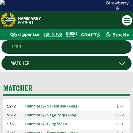
HERR
DAM
MATCHER
HTFF
SPELARE
MATCHER
P19
12/2
Hammarby - Sollentuna (A-lag)
1 - 3
F19
25/2
Hammarby - Segeltorp (A-lag)
3 - 2
FUTSAL HERR
17/3
Hammarby - Djurgården
3 - 1