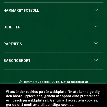
HAMMARBY FOTBOLL
BILJETTER
PARTNERS
SÄSONGSKORT
© Hammarby Fotboll 2015. Detta material är
skyddat enligt lagen om upphovsrätt.
Vi använder cookies på vår webbplats för att kunna ge dig
Eftertryck eller annan kopiering är förbjuden.
den bästa upplevelsen, genom att spara dina preferenser
Citera oss gärna men ange källan:
och besök på webbplatsen. Genom att acceptera cookies,
ger du ditt medtycke till samtliga cookies.
www.hammarbyfotboll.se. Ansvarig utgivare: