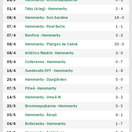
24/3
Hammarby - Brommapojkarna
3 - 1
FUTSAL DAM
01/4
Täby (A-lag) - Hammarby
3 - 4
06/4
Hammarby - Son Sardina
16 - 0
07/4
Hammarby - Real Betis
1 - 1
07/4
Benfica - Hammarby
2 - 2
08/4
Hammarby - Platges de Calvià
20 - 0
08/4
Atlético Madrid - Hammarby
2 - 0
09/4
Collerense - Hammarby
0 - 7
16/4
Sundsvalls DFF - Hammarby
1 - 8
25/4
Hammarby - Djurgården
5 - 0
07/5
Piteå - Hammarby
0 - 7
14/5
Hammarby - Umeå IK
2 - 2
23/5
Brommapojkarna - Hammarby
5 - 3
30/5
Hammarby - Älvsjö
8 - 1
04/6
Bollstanäs - Hammarby
1 - 7