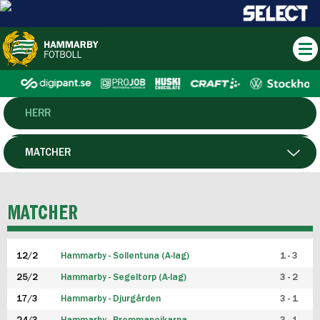
HERR
DAM
MATCHER
HTFF
SPELARE
MATCHER
P19
12/2
Hammarby - Sollentuna (A-lag)
1 - 3
F19
25/2
Hammarby - Segeltorp (A-lag)
3 - 2
FUTSAL HERR
17/3
Hammarby - Djurgården
3 - 1