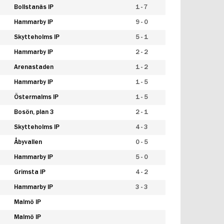
Bollstanäs IP
1 - 7
Hammarby IP
9 - 0
Skytteholms IP
5 - 1
Hammarby IP
2 - 2
Arenastaden
1 - 2
Hammarby IP
1 - 5
Östermalms IP
1 - 5
Bosön, plan 3
2 - 1
Skytteholms IP
4 - 3
Åbyvallen
0 - 5
Hammarby IP
5 - 0
Grimsta IP
4 - 2
Hammarby IP
3 - 3
Malmö IP
Malmö IP