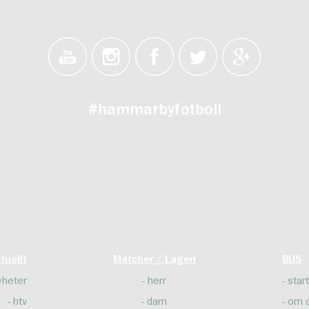
#hammarbyfotboll
tuellt
Matcher / Lagen
BUS
yheter
herr
start
htv
dam
om 