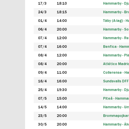
17/3
18:10
Hammarby - Dj
24/3
18:15
Hammarby - B
01/4
14:00
Täby (A-lag) -
06/4
20:00
Hammarby - So
07/4
12:00
Hammarby - Rea
07/4
16:00
Benfica - Ham
08/4
12:00
Hammarby - Pla
08/4
20:00
Atlético Madri
09/4
11:00
Collerense - 
16/4
16:00
Sundsvalls DF
25/4
19:30
Hammarby - Dj
07/5
15:00
Piteå - Hamma
14/5
14:00
Hammarby - Um
23/5
20:00
Brommapojkar
30/5
20:00
Hammarby - Älv