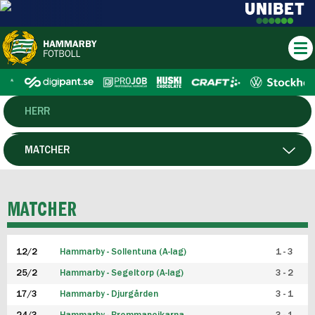
HERR
DAM
MATCHER
HTFF
SPELARE
MATCHER
P19
12/2
Hammarby - Sollentuna (A-lag)
1 - 3
F19
25/2
Hammarby - Segeltorp (A-lag)
3 - 2
FUTSAL HERR
17/3
Hammarby - Djurgården
3 - 1