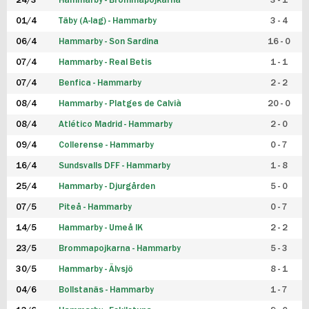
24/3
Hammarby - Brommapojkarna
3 - 1
FUTSAL DAM
01/4
Täby (A-lag) - Hammarby
3 - 4
06/4
Hammarby - Son Sardina
16 - 0
07/4
Hammarby - Real Betis
1 - 1
07/4
Benfica - Hammarby
2 - 2
08/4
Hammarby - Platges de Calvià
20 - 0
08/4
Atlético Madrid - Hammarby
2 - 0
09/4
Collerense - Hammarby
0 - 7
16/4
Sundsvalls DFF - Hammarby
1 - 8
25/4
Hammarby - Djurgården
5 - 0
07/5
Piteå - Hammarby
0 - 7
14/5
Hammarby - Umeå IK
2 - 2
23/5
Brommapojkarna - Hammarby
5 - 3
30/5
Hammarby - Älvsjö
8 - 1
04/6
Bollstanäs - Hammarby
1 - 7