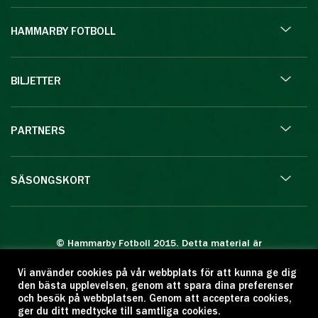
HAMMARBY FOTBOLL
BILJETTER
PARTNERS
SÄSONGSKORT
© Hammarby Fotboll 2015. Detta material är
skyddat enligt lagen om upphovsrätt.
Vi använder cookies på vår webbplats för att kunna ge dig
Eftertryck eller annan kopiering är förbjuden.
den bästa upplevelsen, genom att spara dina preferenser
Citera oss gärna men ange källan:
och besök på webbplatsen. Genom att acceptera cookies,
ger du ditt medtycke till samtliga cookies.
www.hammarbyfotboll.se. Ansvarig utgivare: