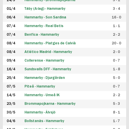
24/3
Hammarby - Brommapojkarna
3 - 1
FUTSAL DAM
01/4
Täby (A-lag) - Hammarby
3 - 4
06/4
Hammarby - Son Sardina
16 - 0
07/4
Hammarby - Real Betis
1 - 1
07/4
Benfica - Hammarby
2 - 2
08/4
Hammarby - Platges de Calvià
20 - 0
08/4
Atlético Madrid - Hammarby
2 - 0
09/4
Collerense - Hammarby
0 - 7
16/4
Sundsvalls DFF - Hammarby
1 - 8
25/4
Hammarby - Djurgården
5 - 0
07/5
Piteå - Hammarby
0 - 7
14/5
Hammarby - Umeå IK
2 - 2
23/5
Brommapojkarna - Hammarby
5 - 3
30/5
Hammarby - Älvsjö
8 - 1
04/6
Bollstanäs - Hammarby
1 - 7