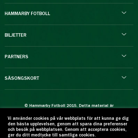
HAMMARBY FOTBOLL
BILJETTER
PARTNERS
SÄSONGSKORT
© Hammarby Fotboll 2015. Detta material är
skyddat enligt lagen om upphovsrätt.
Vi använder cookies på vår webbplats för att kunna ge dig
Eftertryck eller annan kopiering är förbjuden.
den bästa upplevelsen, genom att spara dina preferenser
Citera oss gärna men ange källan:
och besök på webbplatsen. Genom att acceptera cookies,
ger du ditt medtycke till samtliga cookies.
www.hammarbyfotboll.se. Ansvarig utgivare: