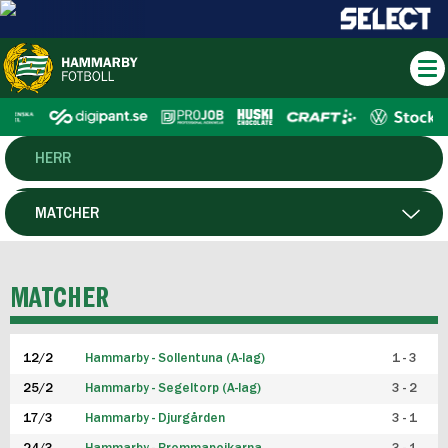
HERR
DAM
MATCHER
HTFF
SPELARE
MATCHER
P19
12/2
Hammarby - Sollentuna (A-lag)
1 - 3
F19
25/2
Hammarby - Segeltorp (A-lag)
3 - 2
FUTSAL HERR
17/3
Hammarby - Djurgården
3 - 1