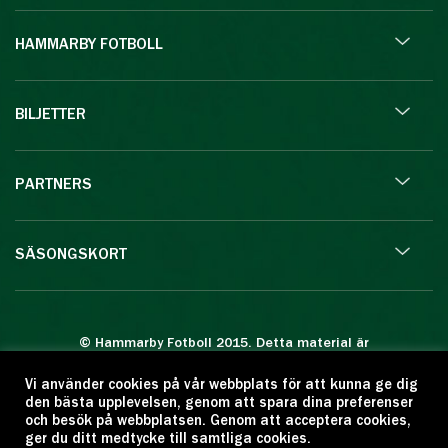
HAMMARBY FOTBOLL
BILJETTER
PARTNERS
SÄSONGSKORT
© Hammarby Fotboll 2015. Detta material är
skyddat enligt lagen om upphovsrätt.
Vi använder cookies på vår webbplats för att kunna ge dig
Eftertryck eller annan kopiering är förbjuden.
den bästa upplevelsen, genom att spara dina preferenser
Citera oss gärna men ange källan:
och besök på webbplatsen. Genom att acceptera cookies,
ger du ditt medtycke till samtliga cookies.
www.hammarbyfotboll.se. Ansvarig utgivare: