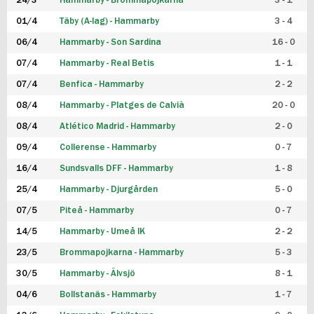
24/3
Hammarby - Brommapojkarna
3 - 1
FUTSAL DAM
01/4
Täby (A-lag) - Hammarby
3 - 4
06/4
Hammarby - Son Sardina
16 - 0
07/4
Hammarby - Real Betis
1 - 1
07/4
Benfica - Hammarby
2 - 2
08/4
Hammarby - Platges de Calvià
20 - 0
08/4
Atlético Madrid - Hammarby
2 - 0
09/4
Collerense - Hammarby
0 - 7
16/4
Sundsvalls DFF - Hammarby
1 - 8
25/4
Hammarby - Djurgården
5 - 0
07/5
Piteå - Hammarby
0 - 7
14/5
Hammarby - Umeå IK
2 - 2
23/5
Brommapojkarna - Hammarby
5 - 3
30/5
Hammarby - Älvsjö
8 - 1
04/6
Bollstanäs - Hammarby
1 - 7