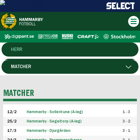
HERR
DAM
MATCHER
HTFF
SPELARE
MATCHER
P19
12/2
Hammarby - Sollentuna (A-lag)
1 - 3
F19
25/2
Hammarby - Segeltorp (A-lag)
3 - 2
FUTSAL HERR
17/3
Hammarby - Djurgården
3 - 1